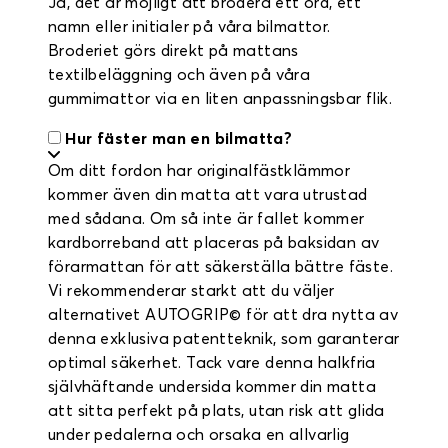
Ja, det är möjligt att brodera ett ord, ett
namn eller initialer på våra bilmattor.
Broderiet görs direkt på mattans
textilbeläggning och även på våra
gummimattor via en liten anpassningsbar flik.
Hur fäster man en bilmatta?
Om ditt fordon har originalfästklämmor
kommer även din matta att vara utrustad
med sådana. Om så inte är fallet kommer
kardborreband att placeras på baksidan av
förarmattan för att säkerställa bättre fäste.
Vi rekommenderar starkt att du väljer
alternativet AUTOGRIP© för att dra nytta av
denna exklusiva patentteknik, som garanterar
optimal säkerhet. Tack vare denna halkfria
självhäftande undersida kommer din matta
att sitta perfekt på plats, utan risk att glida
under pedalerna och orsaka en allvarlig