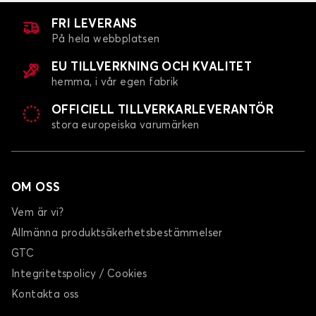
BALENO
FRI LEVERANS
På hela webbplatsen
EU TILLVERKNING OCH KVALITET
hemma, i vår egen fabrik
OFFICIELL TILLVERKARLEVERANTÖR
stora europeiska varumärken
Bilmattor för SUZUKI BALENO
GRAND VITARA
OM OSS
Vem är vi?
Allmänna produktsäkerhetsbestämmelser
GTC
Integritetspolicy / Cookies
Bilmattor för SUZUKI GRAND VITARA
Kontakta oss
IGNIS