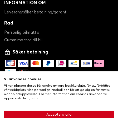
INFORMATION OM
Leverans/säker betalning/garanti
Rad
Personlig bilmatta
Gummimattor till bil
Bilmattor för SUZUKI IGNIS
Säker betalning
JIMNY
Vi använder cookies
Vi kan placera dessa för analys av våra besökardata, för att förbättra
vår webbplats, visa personligt innehåll och för att ge dig en fantastisk
webbplatsupplevelse. För mer information om cookies använder vi
öppna inställningarna.
Bilmattor för SUZUKI JIMNY
-
•
© Copyright 2026 Lovecar
Allmänna försäljningsvillkor
Acceptera alla
LIANA
•