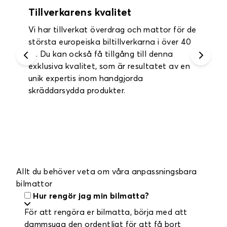
Garanti upp till 2 år
Du får ett års garanti på alla dina
innermattor och bagagemattor och upp till
två års garanti på dina bilklädselöverdrag.
Allt du behöver veta om våra anpassningsbara
bilmattor
Hur rengör jag min bilmatta?
För att rengöra er bilmatta, börja med att
dammsuga den ordentligt för att få bort