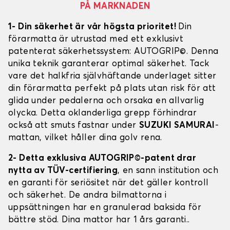
PÅ MARKNADEN
1- Din säkerhet är vår högsta prioritet!
Din
förarmatta är utrustad med ett exklusivt
patenterat säkerhetssystem: AUTOGRIP©. Denna
unika teknik garanterar optimal säkerhet. Tack
vare det halkfria självhäftande underlaget sitter
din förarmatta perfekt på plats utan risk för att
glida under pedalerna och orsaka en allvarlig
olycka. Detta oklanderliga grepp förhindrar
också att smuts fastnar under
SUZUKI SAMURAI
-
mattan, vilket håller dina golv rena.
2- Detta exklusiva AUTOGRIP©-patent drar
nytta av TÜV-certifiering
, en sann institution och
en garanti för seriösitet när det gäller kontroll
och säkerhet. De andra bilmattorna i
uppsättningen har en granulerad baksida för
bättre stöd. Dina mattor har 1 års garanti..