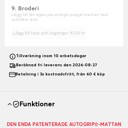
9. Broderi
Lägg till din egen personliga prägel med en text
och/eller ikon
Lägg till text och logotyp
+
92,00 kr
Tillverkning inom 10 arbetsdagar
Beräknad fri leverans den 2026-08-27
Betalning i 3x kostnadsfritt, från 60 € köp
Funktioner
DEN ENDA PATENTERADE AUTOGRIP©-MATTAN