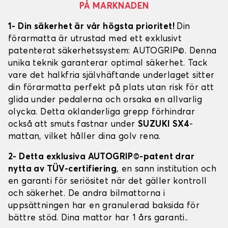
PÅ MARKNADEN
1- Din säkerhet är vår högsta prioritet!
Din
förarmatta är utrustad med ett exklusivt
patenterat säkerhetssystem: AUTOGRIP©. Denna
unika teknik garanterar optimal säkerhet. Tack
vare det halkfria självhäftande underlaget sitter
din förarmatta perfekt på plats utan risk för att
glida under pedalerna och orsaka en allvarlig
olycka. Detta oklanderliga grepp förhindrar
också att smuts fastnar under
SUZUKI SX4
-
mattan, vilket håller dina golv rena.
2- Detta exklusiva AUTOGRIP©-patent drar
nytta av TÜV-certifiering
, en sann institution och
en garanti för seriösitet när det gäller kontroll
och säkerhet. De andra bilmattorna i
uppsättningen har en granulerad baksida för
bättre stöd. Dina mattor har 1 års garanti..