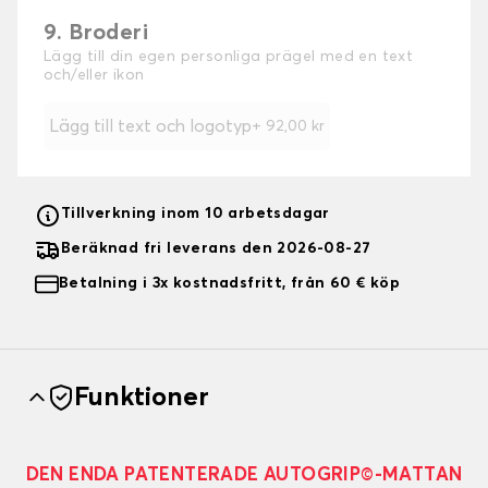
9. Broderi
Lägg till din egen personliga prägel med en text
och/eller ikon
Lägg till text och logotyp
+
92,00 kr
Tillverkning inom 10 arbetsdagar
Beräknad fri leverans den 2026-08-27
Betalning i 3x kostnadsfritt, från 60 € köp
Funktioner
DEN ENDA PATENTERADE AUTOGRIP©-MATTAN