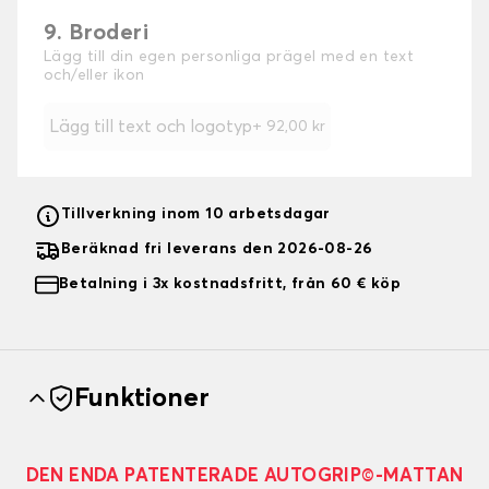
9. Broderi
Lägg till din egen personliga prägel med en text
och/eller ikon
Lägg till text och logotyp
+
92,00 kr
Tillverkning inom 10 arbetsdagar
Beräknad fri leverans den 2026-08-26
Betalning i 3x kostnadsfritt, från 60 € köp
Funktioner
DEN ENDA PATENTERADE AUTOGRIP©-MATTAN