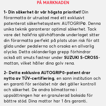
PÅ MARKNADEN
1- Din säkerhet är vår högsta prioritet!
Din
förarmatta är utrustad med ett exklusivt
patenterat säkerhetssystem: AUTOGRIP©. Denna
unika teknik garanterar optimal säkerhet. Tack
vare det halkfria självhäftande underlaget sitter
din förarmatta perfekt på plats utan risk för att
glida under pedalerna och orsaka en allvarlig
olycka. Detta oklanderliga grepp förhindrar
också att smuts fastnar under
SUZUKI S-CROSS
-
mattan, vilket håller dina golv rena.
2- Detta exklusiva AUTOGRIP©-patent drar
nytta av TÜV-certifiering
, en sann institution och
en garanti för seriösitet när det gäller kontroll
och säkerhet. De andra bilmattorna i
uppsättningen har en granulerad baksida för
bättre stöd. Dina mattor har 1 års garanti..