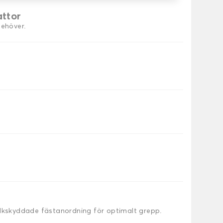
attor
behöver.
alkskyddade fästanordning för optimalt grepp.