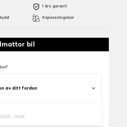
1 års garanti
skydd
Anpassningsbar
lmattor bil
don?
on av ditt fordon
/2020 - 2026
a.