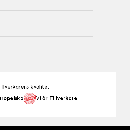
illverkarens kvalitet
uropeiska
Vi är
Tillverkare