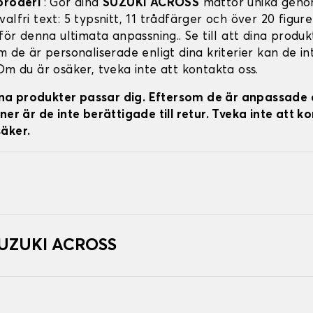
broderi
: Gör dina
SUZUKI ACROSS
mattor unika geno
alfri text: 5 typsnitt, 11 trådfärger och över 20 figure
 för denna ultimata anpassning.. Se till att dina produ
m de är personaliserade enligt dina kriterier kan de in
Om du är osäker, tveka inte att kontakta oss.
 dina produkter passar dig. Eftersom de är anpassade 
ner är de inte berättigade till retur. Tveka inte att k
äker.
 SUZUKI ACROSS