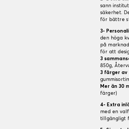
sann institu
säkerhet. D
för bättre s
3- Personal
den höga kv
på marknade
för att des
3 sammans
850g, Åter
3 färger a
gummisorti
Mer än 30 
färger)
4- Extra in
med en valfr
tillgängligt