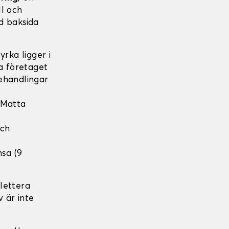
ll och
d baksida
rka ligger i
ka företaget
ehandlingar
 Matta
och
nsa (9
lettera
v är inte