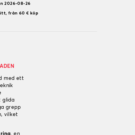
en 2026-08-26
itt, från 60 € köp
NADEN
ad med ett
eknik
e
 glida
iga grepp
, vilket
ering
, en