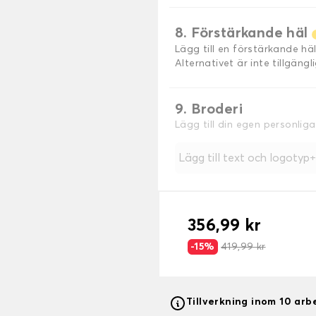
8. Förstärkande häl
Lägg till en förstärkande h
Alternativet är inte tillgäng
9. Broderi
Lägg till din egen personlig
Lägg till text och logotyp
356,99 kr
-15%
419,99 kr
Tillverkning inom 10 ar