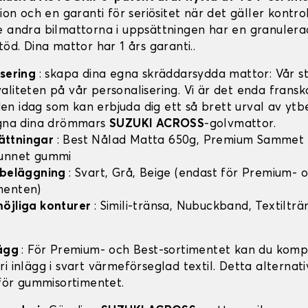
tion och en garanti för seriösitet när det gäller kontro
e andra bilmattorna i uppsättningen har en granulera
töd. Dina mattor har 1 års garanti..
isering
: skapa dina egna skräddarsydda mattor: Vår sty
aliteten på vår personalisering. Vi är det enda frans
n idag som kan erbjuda dig ett så brett urval av ytb
igna dina drömmars
SUZUKI ACROSS
-golvmattor.
ättningar
: Best Nålad Matta 650g, Premium Sammet
vunnet gummi
v beläggning
: Svart, Grå, Beige (endast för Premium- 
menten)
möjliga konturer
: Simili-tränsa, Nubuckband, Textilträ
lägg
: För Premium- och Best-sortimentet kan du komp
i inlägg i svart värmeförseglad textil. Detta alternati
 för gummisortimentet.