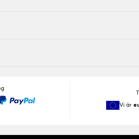
ng
T
Vi är
e