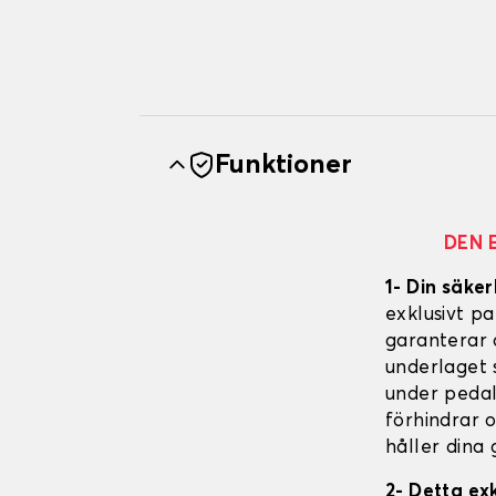
Funktioner
DEN 
1- Din säker
exklusivt p
garanterar 
underlaget s
under pedal
förhindrar 
håller dina 
2- Detta ex