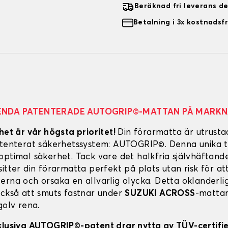
Beräknad fri leverans d
Betalning i 3x kostnadsfr
ENDA PATENTERADE AUTOGRIP©-MATTAN PÅ MARK
het är vår högsta prioritet!
Din förarmatta är utrust
atenterat säkerhetssystem: AUTOGRIP©. Denna unika t
optimal säkerhet. Tack vare det halkfria självhäftand
itter din förarmatta perfekt på plats utan risk för att
erna och orsaka en allvarlig olycka. Detta oklanderl
också att smuts fastnar under
SUZUKI ACROSS
-mattan
golv rena.
klusiva AUTOGRIP©-patent drar nytta av TÜV-certifi