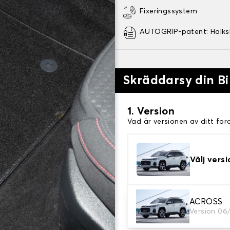
Fixeringssystem
AUTOGRIP-patent: Halk
Skräddarsy din Bi
1. Version
Vad är versionen av ditt for
Välj versi
2. Material
ACROSS
Version 06
Välj material för din bilmatt