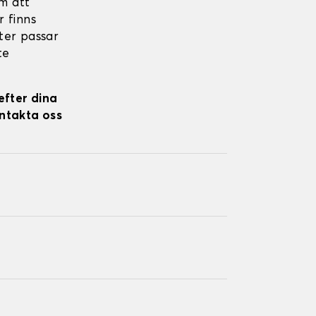
m att
r finns
kter passar
te
efter dina
ontakta oss