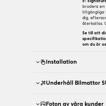
5- Signatur
brodera en v
tillgängliga
dig, efterso
återkallas. 
Se till att
specifikatio
om du är os
Installation
Underhåll Bilmattor
Foton av våra kunder