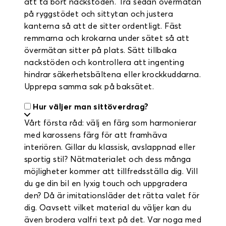
att ta bort nackstöden. Trä sedan övermätan
på ryggstödet och sittytan och justera
kanterna så att de sitter ordentligt. Fäst
remmarna och krokarna under sätet så att
övermätan sitter på plats. Sätt tillbaka
nackstöden och kontrollera att ingenting
hindrar säkerhetsbältena eller krockkuddarna.
Upprepa samma sak på baksätet.
Hur väljer man sittöverdrag?
Vårt första råd: välj en färg som harmonierar
med karossens färg för att framhäva
interiören. Gillar du klassisk, avslappnad eller
sportig stil? Nätmaterialet och dess många
möjligheter kommer att tillfredsställa dig. Vill
du ge din bil en lyxig touch och uppgradera
den? Då är imitationsläder det rätta valet för
dig. Oavsett vilket material du väljer kan du
även brodera valfri text på det. Var noga med