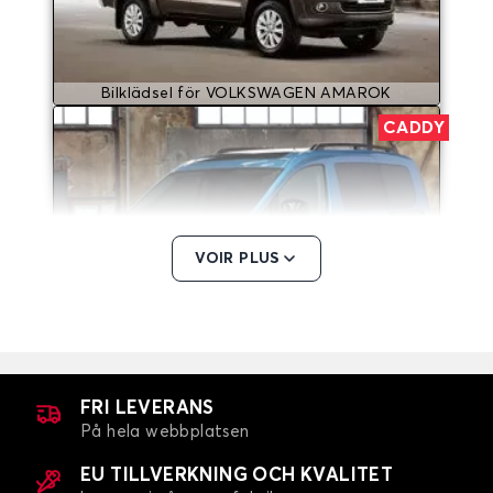
Bilklädsel för VOLKSWAGEN AMAROK
CADDY
VOIR PLUS
Bilklädsel för VOLKSWAGEN CADDY
COCCINELLE
FRI LEVERANS
På hela webbplatsen
EU TILLVERKNING OCH KVALITET