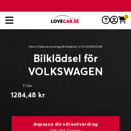
0
Hem
/
Sätesöverdrag
/
Bilklädsel VOLKSWAGEN
Bilklädsel för
VOLKSWAGEN
Från
1284,48 kr
Anpassa din sätesöverdrag
Välj ditt fordon