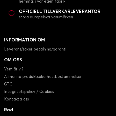
hemma, i vår egen fabrik
OFFICIELL TILLVERKARLEVERANTÖR
stora europeiska varumärken
Bilklädsel för VOLKSWAGEN COCCINELLE
e-GOLF
INFORMATION OM
Leverans/säker betalning/garanti
OM OSS
Vem är vi?
Allmänna produktsäkerhetsbestämmelser
Bilklädsel för VOLKSWAGEN e-GOLF
GTC
EOS
Integritetspolicy / Cookies
Kontakta oss
Rad