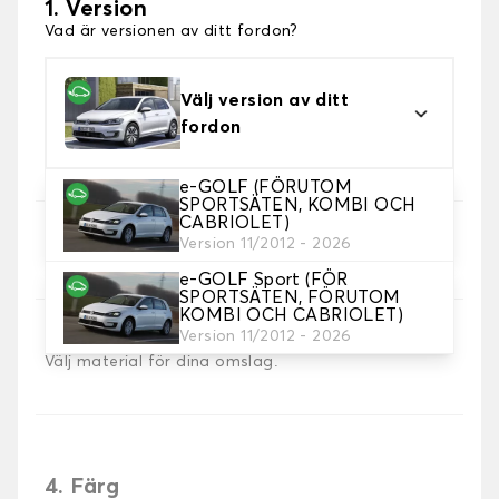
1. Version
Vad är versionen av ditt fordon?
Välj version av ditt
fordon
e-GOLF (FÖRUTOM
SPORTSÄTEN, KOMBI OCH
CABRIOLET)
2. Val av spel
Version 11/2012 - 2026
Välj de sätesöverdrag du behöver.
e-GOLF Sport (FÖR
SPORTSÄTEN, FÖRUTOM
KOMBI OCH CABRIOLET)
3. Material
Version 11/2012 - 2026
Välj material för dina omslag.
4. Färg