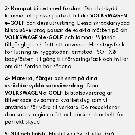
3- Kompatibilitet med fordon
: Dina bilskydd
kommer att passa perfekt till din
VOLKSWAGEN
e-GOLF
och dess utrustning. Dessa skräddarsydda
bilstolsöverdrag passar de exakta måtten på din
VOLKSWAGEN e-GOLF
och lämnar följande
tillgängligt och fritt att använda: Handtagsfack
för lutning av ryggstöden, armstöd, ISOFIX©
babyfästen, tillgång till förvaringsfack och hyllor
om ditt fordon har sådana.
4- Material, färger och snitt på dina
skräddarsydda sätesöverdrag
: Dina
VOLKSWAGEN e-GOLF
bilstolsöverdrag är
tillverkade av samma kvalitetstyg som vi
använder för våra tillverkare. De respekterar
dina sätes originalmått och täcker dem helt för
perfekt skydd.
5- Stil och finish
: Mesh-tyg i Svart eller Grå,