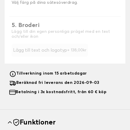
Välj färg på dina sätesöverdrag.
5. Broderi
Lägg till din egen personliga prägel med en text
och/eller ikon
Lägg till text och logotyp
+ 138,00kr
Tillverkning inom 15 arbetsdagar
Beräknad fri leverans den 2026-09-03
Betalning i 3x kostnadsfritt, från 60 € köp
Funktioner