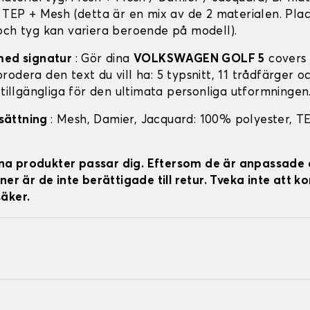
: TEP + Mesh (detta är en mix av de 2 materialen. Pla
och tyg kan variera beroende på modell).
med signatur
: Gör dina
VOLKSWAGEN GOLF 5
covers 
odera den text du vill ha: 5 typsnitt, 11 trådfärger o
 tillgängliga för den ultimata personliga utformningen
sättning
: Mesh, Damier, Jacquard: 100% polyester, T
 dina produkter passar dig. Eftersom de är anpassade 
ner är de inte berättigade till retur. Tveka inte att k
äker.