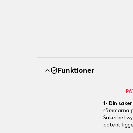
Funktioner
PA
1- Din säker
sömmarna på
Säkerhetssy
patent ligg