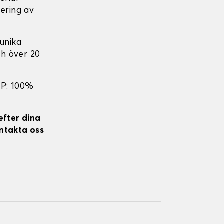
cering av
unika
ch över 20
.
EP: 100%
efter dina
ontakta oss