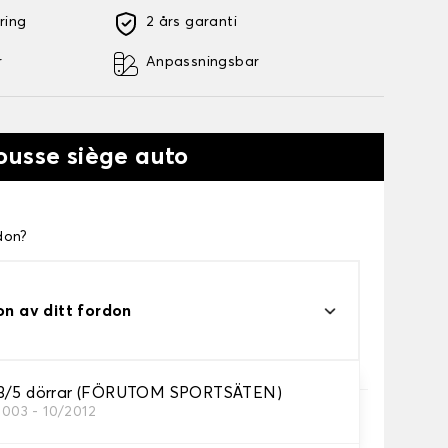
ring
2 års garanti
r
Anpassningsbar
ousse siège auto
don?
on av ditt fordon
 3/5 dörrar (FÖRUTOM SPORTSÄTEN)
2003 - 10/2012
höver.