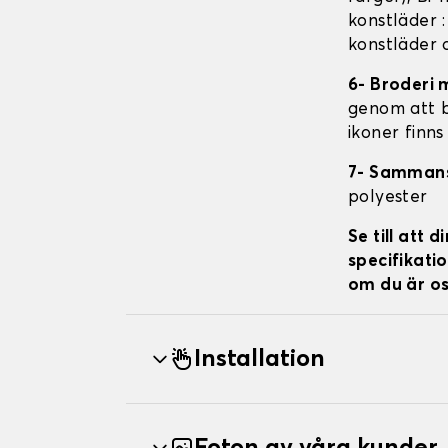
konstläder 
konstläder 
6- Broderi 
genom att br
ikoner finns
7- Samman
polyester
Se till att
specifikatio
om du är os
Installation