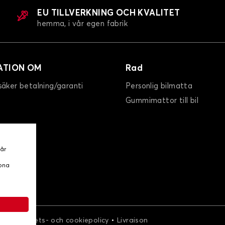
EU TILLVERKNING OCH KVALITET
hemma, i vår egen fabrik
ATION OM
Rad
säker betalning/garanti
Personlig bilmatta
Gummimattor till bil
vår
ppna
•
•
r
Integritets- och cookiepolicy
Livraison