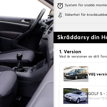
System för snabb monte
Säkerhet för krockkudda
Skräddarsy din H
1. Version
Vad är versionen av ditt for
Välj versi
GOLF 5 -
Version 11/
2. Val av spel
Välj de sätesöverdrag du be