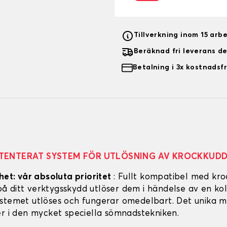
Tillverkning inom 15 arb
Beräknad fri leverans d
Betalning i 3x kostnadsfr
TENTERAT SYSTEM FÖR UTLÖSNING AV KROCKKUD
het: vår absoluta prioritet
: Fullt kompatibel med kro
 ditt verktygsskydd utlöser dem i händelse av en koll
stemet utlöses och fungerar omedelbart. Det unika m
er i den mycket speciella sömnadstekniken.