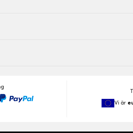
ng
T
Vi är
e