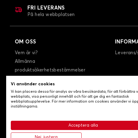
FRI LEVERANS
På hela webbplatsen
OM OSS
INFORM
Vem är vi?
Leverans/
Allmänna
produktsäkerhetsbestämmelser
GTC
Vi använder cookies
Integritetspolicy / Cookies
Vi kan placera dessa för analys av våra besökardata, för att förbättra 
Kontakta oss
webbplats, visa personligt innehåll och för att ge dig en fantastisk
webbplatsupplevelse. För mer information om cookies använder vi ö
inställningarna.
Acceptera alla
-
© Copyright 2026 Lovecar
Allmänna försäljningsvillko
Nej, justera