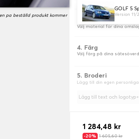
GOLF 5 S
Version 11
ken pa beställd produkt kommer
3. Material
Välj material för dina omsla
4. Färg
Välj färg på dina sätesöver
5. Broderi
Lägg till din egen personlig
Lägg till text och logotyp
1 284,48 kr
-20%
1 605,60 kr