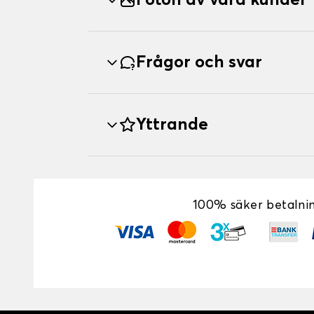
Foton av våra kunder
Frågor och svar
Yttrande
100% säker betalni