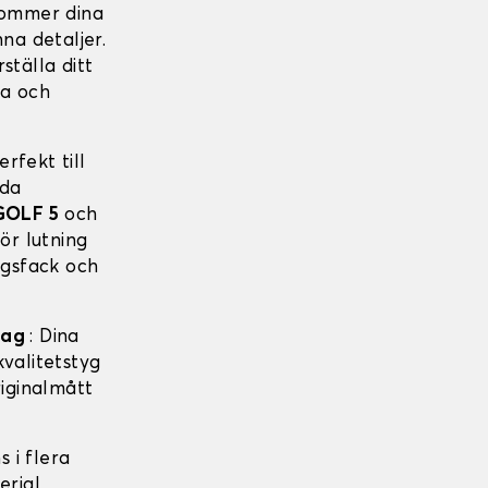
 kommer dina
na detaljer.
ställa ditt
ga och
rfekt till
dda
OLF 5
och
ör lutning
ngsfack och
drag
: Dina
valitetstyg
riginalmått
s i flera
erial