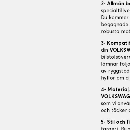
2- Allmän b
specialtillv
Du kommer a
begagnade fo
robusta mat
3- Kompati
din
VOLKSW
bilstolsöve
lämnar följa
av ryggstöd
hyllor om d
4- Material
VOLKSWAG
som vi anvä
och täcker 
5- Stil och f
färger), Bi