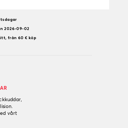
etsdagar
en 2026-09-02
itt, från 60 € köp
DAR
ckkuddar,
ision.
ed vårt