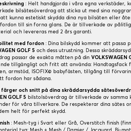
eskrivning
: Helt handgjorda i våra egna verkstäder,
erkade bilsätesöverdrag att sticka ut med sina noggran
tt kunna estetiskt skydda dina nya bilsäten eller åter
rdon till sin forna glans. De är tillverkade av pålitli
erial och levereras med 2 års garanti.
bilitet med fordon
: Dina bilskydd kommer att passa pe
AGEN GOLF 5
och dess utrustning. Dessa skräddarsy
rdrag passar de exakta måtten på din
VOLKSWAGEN G
nde tillgängligt och fritt att använda: Handtagsfack f
en, armstöd, ISOFIX© babyfästen, tillgång till förvari
itt fordon har sådana.
, färger och snitt på dina skräddarsydda sätesöver
EN GOLF 5
bilstolsöverdrag är tillverkade av samma k
nder för våra tillverkare. De respekterar dina sätes o
dem helt för perfekt skydd.
inish
: Mesh-tyg i Svart eller Grå, Overstitch finish (finn
-material tyg: Mesh + Mesh / Damier / Jacquard, Bi-mat