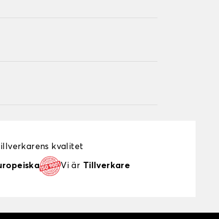
illverkarens kvalitet
uropeiska
Vi är
Tillverkare