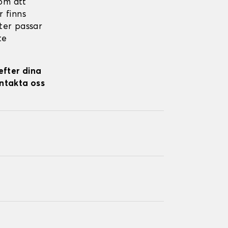
om att
r finns
kter passar
te
efter dina
ontakta oss