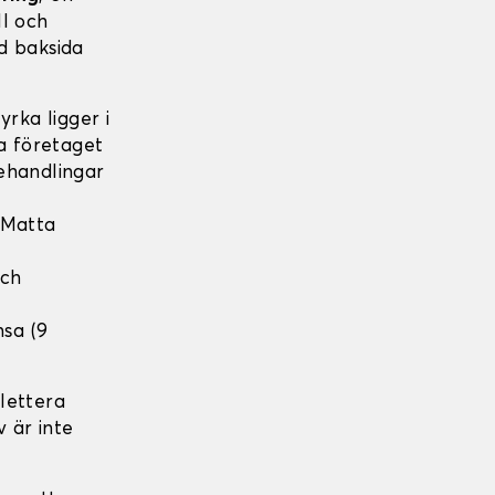
ll och
d baksida
rka ligger i
ka företaget
ehandlingar
 Matta
och
nsa (9
lettera
v är inte