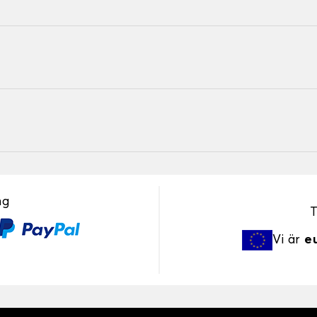
ng
T
Vi är
e