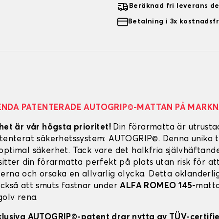
Beräknad fri leverans d
Betalning i 3x kostnadsfr
ENDA PATENTERADE AUTOGRIP©-MATTAN PÅ MARK
het är vår högsta prioritet!
Din förarmatta är utrust
atenterat säkerhetssystem: AUTOGRIP©. Denna unika t
optimal säkerhet. Tack vare det halkfria självhäftand
itter din förarmatta perfekt på plats utan risk för att
erna och orsaka en allvarlig olycka. Detta oklanderl
också att smuts fastnar under
ALFA ROMEO 145
-matta
golv rena.
klusiva AUTOGRIP©-patent drar nytta av TÜV-certifi