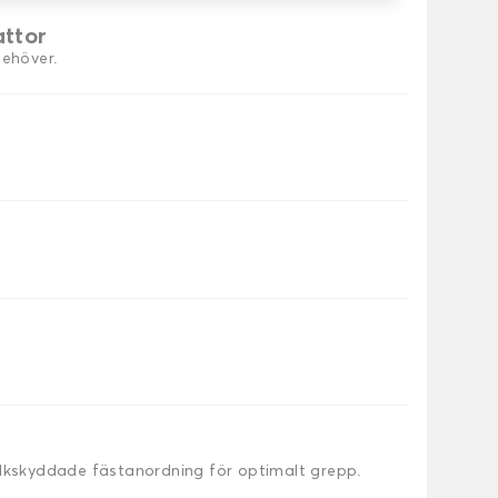
attor
behöver.
alkskyddade fästanordning för optimalt grepp.