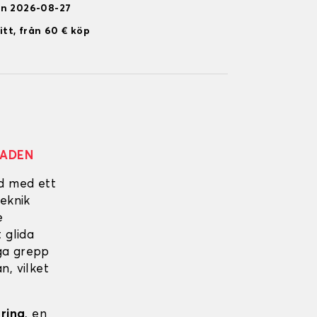
en 2026-08-27
itt, från 60 € köp
NADEN
ad med ett
eknik
e
 glida
iga grepp
n, vilket
ering
, en