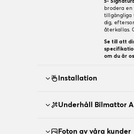
5- Signatur
brodera en v
tillgängliga
dig, efterso
återkallas. 
Se till att
specifikatio
om du är os
Installation
Underhåll Bilmattor
Foton av våra kunder