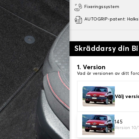
Fixeringssystem
AUTOGRIP-patent: Halk
Skräddarsy din Bi
1. Version
Vad är versionen av ditt for
Välj versi
2. Material
145
Version 10
Välj material för din bilmatt