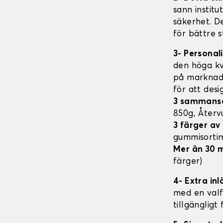
sann institu
säkerhet. D
för bättre s
3- Personal
den höga kv
på marknade
för att des
3 sammans
850g, Åter
3 färger a
gummisorti
Mer än 30 
färger)
4- Extra in
med en valfr
tillgängligt