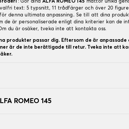
broderi
: Gör dina
ALFA ROMEO 145
mattor unika gen
alfri text: 5 typsnitt, 11 trådfärger och över 20 figure
 för denna ultimata anpassning.. Se till att dina produ
m de är personaliserade enligt dina kriterier kan de in
Om du är osäker, tveka inte att kontakta oss.
 dina produkter passar dig. Eftersom de är anpassade 
ner är de inte berättigade till retur. Tveka inte att k
äker.
 ALFA ROMEO 145