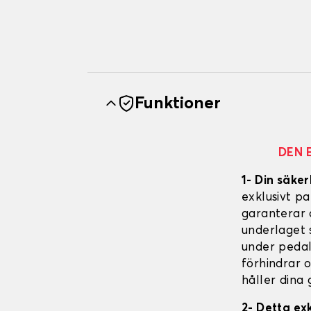
Funktioner
DEN 
1- Din säker
exklusivt p
garanterar 
underlaget s
under pedal
förhindrar 
håller dina 
2- Detta ex