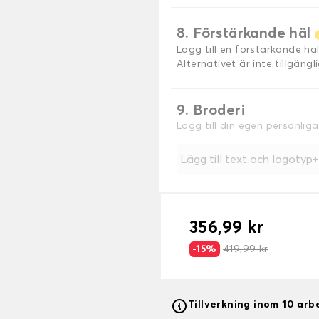
8. Förstärkande häl
Lägg till en förstärkande h
Alternativet är inte tillgäng
9. Broderi
Lägg till din egen personlig
Lägg till text och logotyp
356,99 kr
-15%
419,99 kr
Tillverkning inom 10 ar