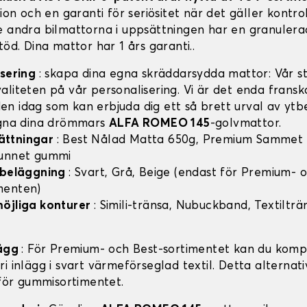
tion och en garanti för seriösitet när det gäller kontro
e andra bilmattorna i uppsättningen har en granulera
töd. Dina mattor har 1 års garanti..
isering
: skapa dina egna skräddarsydda mattor: Vår sty
aliteten på vår personalisering. Vi är det enda frans
n idag som kan erbjuda dig ett så brett urval av ytb
igna dina drömmars
ALFA ROMEO 145
-golvmattor.
ättningar
: Best Nålad Matta 650g, Premium Sammet
vunnet gummi
v beläggning
: Svart, Grå, Beige (endast för Premium- 
menten)
möjliga konturer
: Simili-tränsa, Nubuckband, Textilträ
lägg
: För Premium- och Best-sortimentet kan du komp
i inlägg i svart värmeförseglad textil. Detta alternati
 för gummisortimentet.