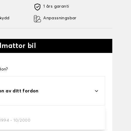
1 års garanti
skydd
Anpassningsbar
lmattor bil
don?
on av ditt fordon
/1994 - 10/2000
a.