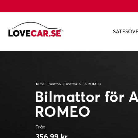
SÄTESÖV
Hem
/
Bilmattor
/
Bilmattor ALFA ROMEO
Bilmattor för 
ROMEO
Från
356,99 kr