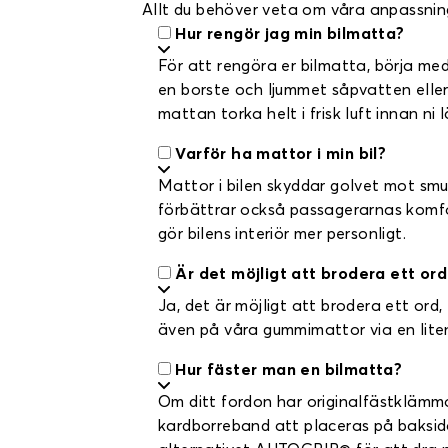
Allt du behöver veta om våra anpassnin
Hur rengör jag min bilmatta?
För att rengöra er bilmatta, börja m
en borste och ljummet såpvatten eller 
mattan torka helt i frisk luft innan ni l
Varför ha mattor i min bil?
Mattor i bilen skyddar golvet mot smuts
förbättrar också passagerarnas komfor
gör bilens interiör mer personligt.
Är det möjligt att brodera ett or
Ja, det är möjligt att brodera ett ord,
även på våra gummimattor via en liten
Hur fäster man en bilmatta?
Om ditt fordon har originalfästklämm
kardborreband att placeras på baksida