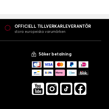
Bilmattor för ALFA ROMEO 166
GIULIA
OFFICIELL TILLVERKARLEVERANTÖR
stora europeiska varumärken
Säker betalning
Bilmattor för ALFA ROMEO GIULIA
GTV / SPIDER