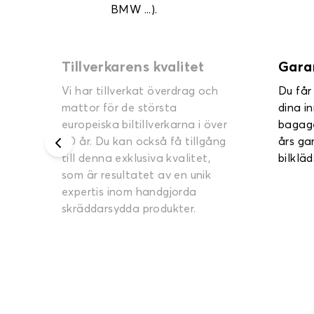
BMW ...).
Garanti upp till 2 år
Rättv
h
Du får ett års garanti på alla
Inga m
dina innermattor och
och oss
ver
bagagemattor och upp till två
kontro
ng
års garanti på dina
produk
bilklädselöverdrag.
dig de
bästa p