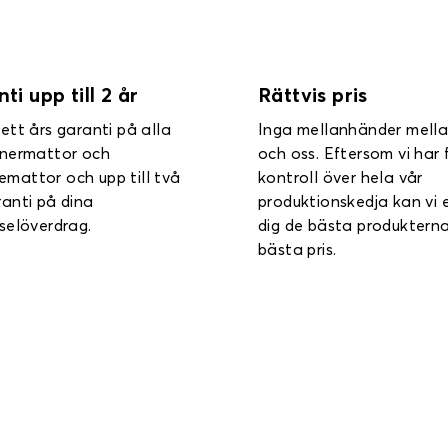
is pris
Enkel installation
ellanhänder mellan dig
Installationssatser,
. Eftersom vi har full
bruksanvisningar eller
ll över hela vår
videohandledningar – vi
tionskedja kan vi erbjuda
erbjuder många smarta v
 bästa produkterna till
som underlättar installa
ris.
av våra produkter i din bil