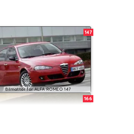
147
Bilmattor för ALFA ROMEO 147
166