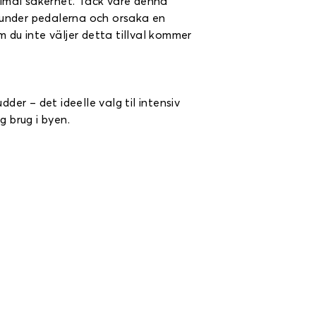
imal säkerhet. Tack vare denna
a under pedalerna och orsaka en
 du inte väljer detta tillval kommer
r – det ideelle valg til intensiv
g brug i byen.