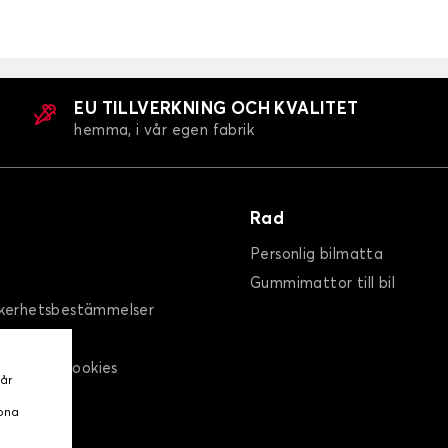
Bilmattor för ALFA ROMEO 159
75
BRERA
EU TILLVERKNING OCH KVALITET
hemma, i vår egen fabrik
Rad
Personlig bilmatta
Gummimattor till bil
Bilmattor för ALFA ROMEO BRERA
kerhetsbestämmelser
LIETTA
GT
spolicy / Cookies
vår
oss
ppna