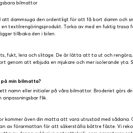
gsbara bilmattor
ed att dammsuga den ordentligt för att få bort damm och s
en textilrengöringsprodukt. Torka av med en fuktig trasa för
ägger tillbaka den i bilen.
, fukt, lera och slitage. De är lätta att ta ut och rengöra,
t genom att erbjuda en mjukare och mer isolerande yta. Sl
d på min bilmatta?
 ett namn eller initialer på våra bilmattor. Broderiet görs 
 anpassningsbar flik.
or kommer även din matta att vara utrustad med sådana. 
n av förarmattan för att säkerställa bättre fäste. Vi rek