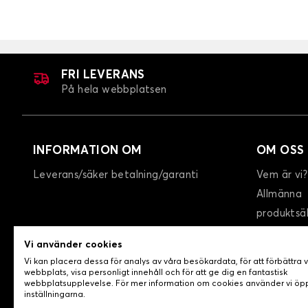
Bilmattor för ALFA ROMEO 156
FRI LEVERANS
På hela webbplatsen
INFORMATION OM
OM OSS
Leverans/säker betalning/garanti
Vem är vi?
Allmänna
Bilmattor för ALFA ROMEO 75
produktsä
GIU
GTC
Vi använder cookies
Integritet
Vi kan placera dessa för analys av våra besökardata, för att förbättra 
Kontakta 
webbplats, visa personligt innehåll och för att ge dig en fantastisk
webbplatsupplevelse. För mer information om cookies använder vi ö
inställningarna.