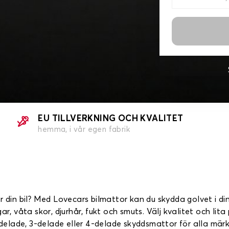
EU TILLVERKNING OCH KVALITET
hemma, i vår egen fabrik
r din bil? Med Lovecars bilmattor kan du skydda golvet i di
gar, våta skor, djurhår, fukt och smuts. Välj kvalitet och l
2-delade, 3-delade eller 4-delade skyddsmattor för alla märk