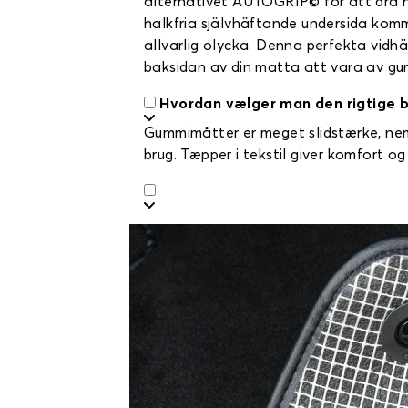
alternativet AUTOGRIP© för att dra n
halkfria självhäftande undersida komm
allvarlig olycka. Denna perfekta vidh
baksidan av din matta att vara av gu
Hvordan vælger man den rigtige b
Gummimåtter er meget slidstærke, nemm
brug. Tæpper i tekstil giver komfort og