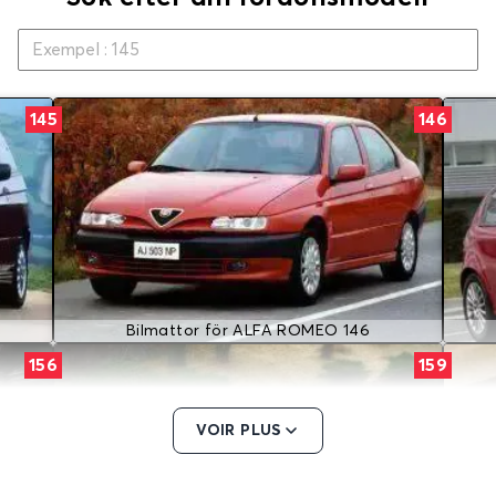
145
146
Bilmattor för ALFA ROMEO 146
156
159
VOIR PLUS