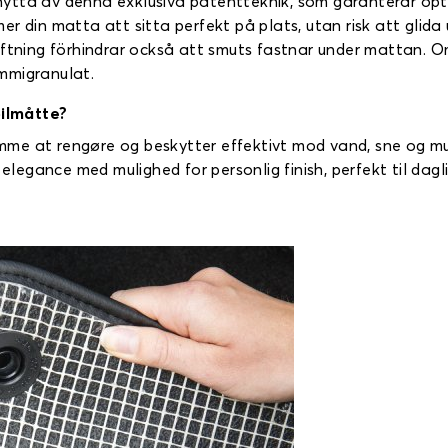
ytta av denna exklusiva patentteknik, som garanterar opt
er din matta att sitta perfekt på plats, utan risk att glid
äftning förhindrar också att smuts fastnar under mattan. Om
mmigranulat.
ilmåtte?
e at rengøre og beskytter effektivt mod vand, sne og mudde
 elegance med mulighed for personlig finish, perfekt til dagli