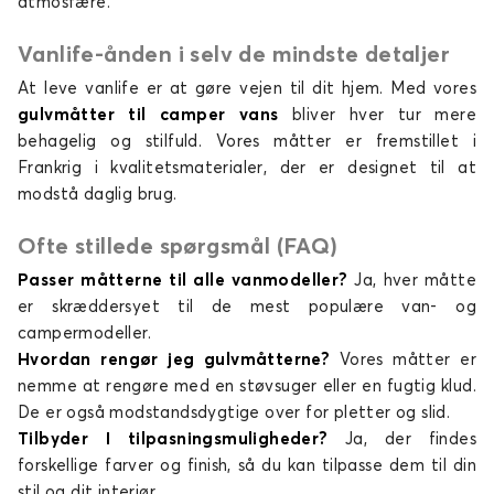
atmosfære.
Specialtillverkade mattor för skåpbilar för
Vanlife-ånden i selv de mindste detaljer
VOLKSWAGEN T6
At leve vanlife er at gøre vejen til dit hjem. Med vores
gulvmåtter til camper vans
bliver hver tur mere
behagelig og stilfuld. Vores måtter er fremstillet i
Frankrig i kvalitetsmaterialer, der er designet til at
modstå daglig brug.
Ofte stillede spørgsmål (FAQ)
Passer måtterne til alle vanmodeller?
Ja, hver måtte
er skræddersyet til de mest populære van- og
campermodeller.
Hvordan rengør jeg gulvmåtterne?
Vores måtter er
nemme at rengøre med en støvsuger eller en fugtig klud.
De er også modstandsdygtige over for pletter og slid.
Tilbyder I tilpasningsmuligheder?
Ja, der findes
forskellige farver og finish, så du kan tilpasse dem til din
stil og dit interiør.