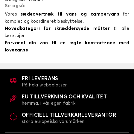
Se også:
Vores
sædeovertræk til vans og campervans
for
komplet og koordineret beskyttelse.
Hovedkategori for skræddersyede måtter
til alle
køretøjer.
Forvandl din van til en ægte komfortzone med
lovecar.se
FRI LEVERANS
På hela webbplatsen
EU TILLVERKNING OCH KVALITET
hemma, i vår egen fabrik
OFFICIELL TILLVERKARLEVERANTÖR
stora europeiska varumärken