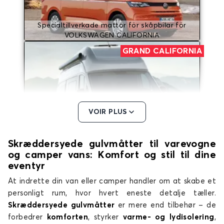
Specialtillverkade mattor för skåpbilar för
VOLKSWAGEN CALIFORNIA
GRAND CALIFORNIA
VOIR PLUS
Specialtillverkade mattor för skåpbilar för
Skræddersyede gulvmåtter til varevogne
VOLKSWAGEN GRAND CALIFORNIA
og camper vans: Komfort og stil til dine
T4
eventyr
At indrette din van eller camper handler om at skabe et
personligt rum, hvor hvert eneste detalje tæller.
Skræddersyede gulvmåtter
er mere end tilbehør – de
forbedrer
komforten
, styrker
varme- og lydisolering
,