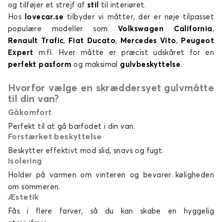
og tilføjer et strejf af
stil
til interiøret.
Hos
lovecar.se
tilbyder vi måtter, der er nøje tilpasset
Specialtillverkade mattor för skåpbilar för
populære modeller som
Volkswagen California
,
VOLKSWAGEN T4
Renault Trafic
,
Fiat Ducato
,
Mercedes Vito
,
Peugeot
T5
Expert
m.fl. Hver måtte er præcist udskåret for en
perfekt pasform
og maksimal
gulvbeskyttelse
.
Hvorfor vælge en skræddersyet gulvmåtte
til din van?
Gåkomfort
Perfekt til at gå barfodet i din van.
Specialtillverkade mattor för skåpbilar för
Forstærket beskyttelse
VOLKSWAGEN T5
Beskytter effektivt mod slid, snavs og fugt.
T6
Isolering
Holder på varmen om vinteren og bevarer køligheden
om sommeren.
Æstetik
Fås i flere farver, så du kan skabe en hyggelig