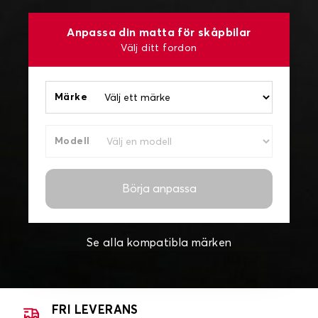
Anpassa din matta för skåpbilar
Välj ditt fordon
Märke
Modell
Börja anpassa
Se alla kompatibla märken
FRI LEVERANS