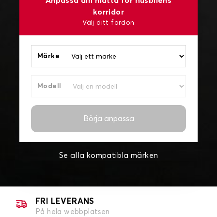
Anpassa din matta för husbilens
korridor
Välj ditt fordon
Märke
Modell
Börja anpassa
Se alla kompatibla märken
FRI LEVERANS
På hela webbplatsen