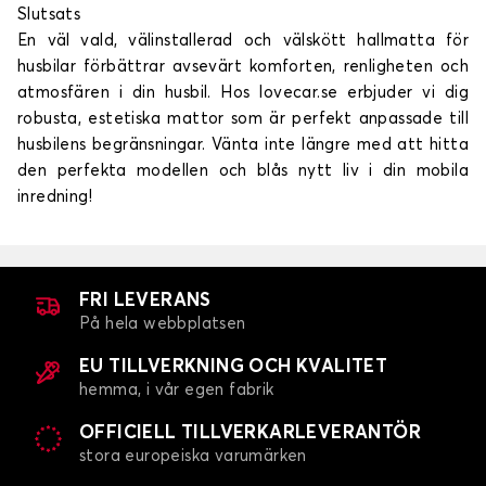
Slutsats
En väl vald, välinstallerad och välskött hallmatta för
husbilar förbättrar avsevärt komforten, renligheten och
atmosfären i din husbil. Hos lovecar.se erbjuder vi dig
robusta, estetiska mattor som är perfekt anpassade till
husbilens begränsningar. Vänta inte längre med att hitta
den perfekta modellen och blås nytt liv i din mobila
inredning!
FRI LEVERANS
På hela webbplatsen
EU TILLVERKNING OCH KVALITET
hemma, i vår egen fabrik
OFFICIELL TILLVERKARLEVERANTÖR
stora europeiska varumärken