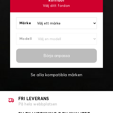
korridor
Välj ditt fordon
Märke
Modell
Börja anpassa
Se alla kompatibla märken
FRI LEVERANS
På hela webbplatsen