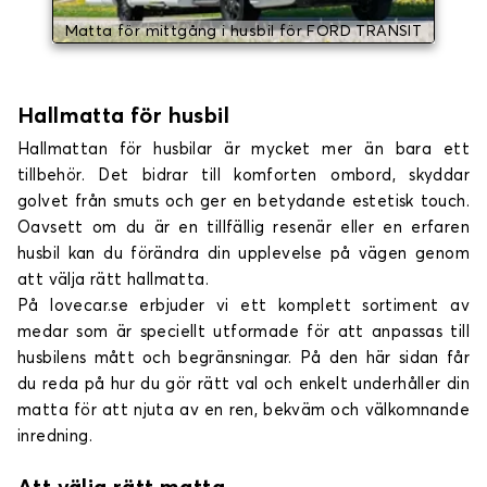
Matta för mittgång i husbil för FORD TRANSIT
Hallmatta för husbil
Hallmattan för husbilar är mycket mer än bara ett
tillbehör. Det bidrar till komforten ombord, skyddar
golvet från smuts och ger en betydande estetisk touch.
Oavsett om du är en tillfällig resenär eller en erfaren
husbil kan du förändra din upplevelse på vägen genom
att välja rätt hallmatta.
På lovecar.se erbjuder vi ett komplett sortiment av
medar som är speciellt utformade för att anpassas till
husbilens mått och begränsningar. På den här sidan får
du reda på hur du gör rätt val och enkelt underhåller din
matta för att njuta av en ren, bekväm och välkomnande
inredning.