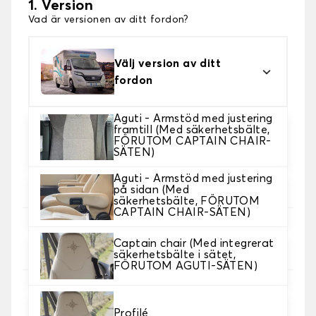
1. Version
Vad är versionen av ditt fordon?
Välj version av ditt
fordon
Aguti - Armstöd med justering
framtill (Med säkerhetsbälte,
Du kan specificera ditt varumärke, transportör och
FÖRUTOM CAPTAIN CHAIR-
år nedan :
SÄTEN)
Aguti - Armstöd med justering
på sidan (Med
säkerhetsbälte, FÖRUTOM
CAPTAIN CHAIR-SÄTEN)
2. Val av spel
Captain chair (Med integrerat
Välj de sätesöverdrag du behöver.
säkerhetsbälte i sätet,
FÖRUTOM AGUTI-SÄTEN)
3. Material
Välj material för dina omslag.
Profilé