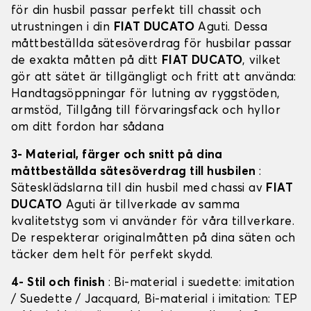
för din husbil passar perfekt till chassit och
utrustningen i din
FIAT DUCATO
Aguti. Dessa
måttbeställda sätesöverdrag för husbilar passar
de exakta måtten på ditt
FIAT DUCATO
, vilket
gör att sätet är tillgängligt och fritt att använda:
Handtagsöppningar för lutning av ryggstöden,
armstöd, Tillgång till förvaringsfack och hyllor
om ditt fordon har sådana
3- Material, färger och snitt på dina
måttbeställda sätesöverdrag till husbilen
:
Sätesklädslarna till din husbil med chassi av
FIAT
DUCATO
Aguti är tillverkade av samma
kvalitetstyg som vi använder för våra tillverkare.
De respekterar originalmåtten på dina säten och
täcker dem helt för perfekt skydd.
4- Stil och finish
: Bi-material i suedette: imitation
/ Suedette / Jacquard, Bi-material i imitation: TEP