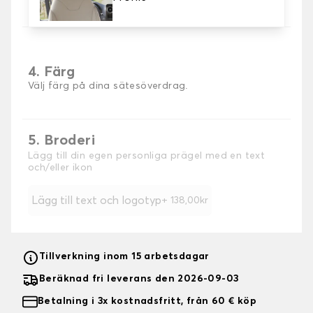
4. Färg
Välj färg på dina sätesöverdrag.
5. Broderi
Lägg till din egen personliga prägel med en text
och/eller ikon
Lägg till text och logotyp
+ 138,00kr
Tillverkning inom 15 arbetsdagar
Beräknad fri leverans den 2026-09-03
Betalning i 3x kostnadsfritt, från 60 € köp