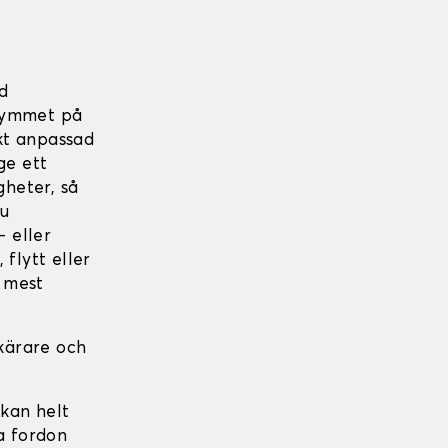
d
trymmet på
kt anpassad
ge ett
heter, så
du
- eller
 flytt eller
 mest
skärare och
 kan helt
a fordon