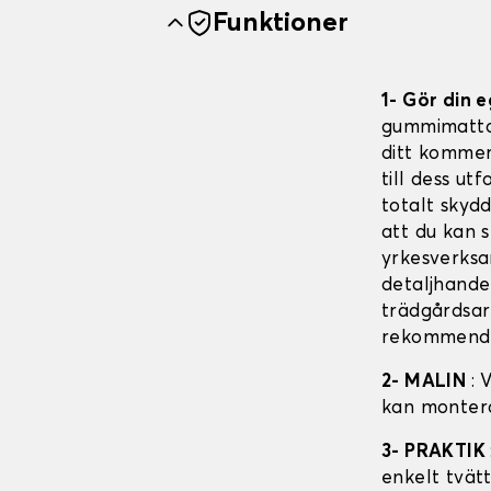
Funktioner
1- Gör din
gummimattor
ditt kommer
till dess u
totalt sky
att du kan 
yrkesverksam
detaljhande
trädgårdsar
rekommender
2- MALIN
: 
kan montera
3- PRAKTIK
enkelt tvät