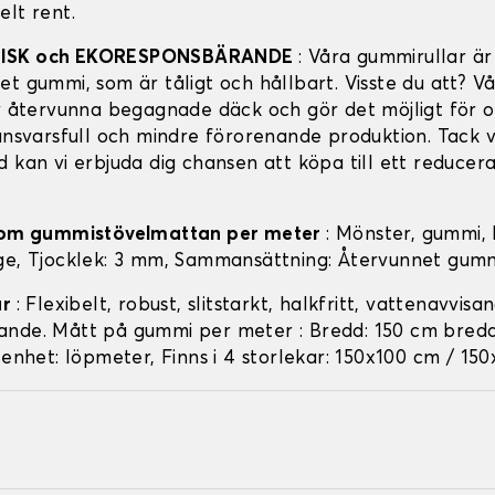
elt rent.
ISK och EKORESPONSBÄRANDE
: Våra gummirullar är
et gummi, som är tåligt och hållbart. Visste du att? V
av återvunna begagnade däck och gör det möjligt för o
 ansvarsfull och mindre förorenande produktion. Tack
 kan vi erbjuda dig chansen att köpa till ett reducera
r om gummistövelmattan per meter
: Mönster, gummi, 
ge, Tjocklek: 3 mm, Sammansättning: Återvunnet gum
ar
: Flexibelt, robust, slitstarkt, halkfritt, vattenavvisa
nde. Mått på gummi per meter : Bredd: 150 cm bredd
 enhet: löpmeter, Finns i 4 storlekar: 150x100 cm / 15