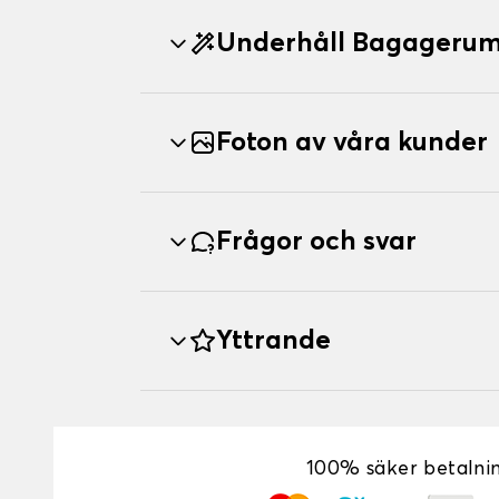
Underhåll Bagagerums
Foton av våra kunder
Frågor och svar
Yttrande
100% säker betalni