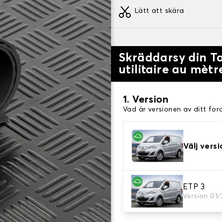
Lätt att skära
Skräddarsy din T
utilitaire au mètr
1. Version
Vad är versionen av ditt for
Välj versi
ETP 3
2. Färger på mattor
Version 01
Välj färg på din matta bag