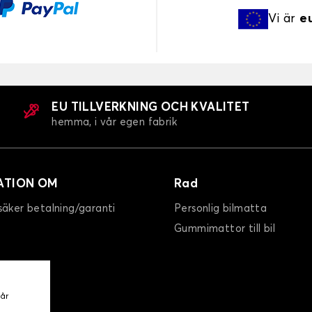
Vi är
e
EU TILLVERKNING OCH KVALITET
hemma, i vår egen fabrik
ATION OM
Rad
säker betalning/garanti
Personlig bilmatta
Gummimattor till bil
vår