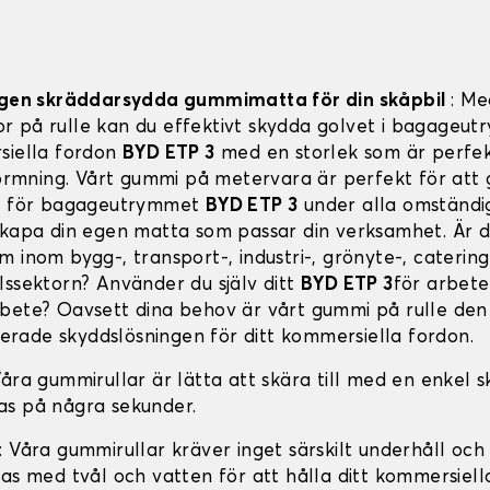
 egen skräddarsydda gummimatta för din skåpbil
: Me
 på rulle kan du effektivt skydda golvet i bagageu
siella fordon
BYD ETP 3
med en storlek som är perfe
tformning. Vårt gummi på metervara är perfekt för att 
dd för bagageutrymmet
BYD ETP 3
under alla omständig
skapa din egen matta som passar din verksamhet. Är 
 inom bygg-, transport-, industri-, grönyte-, catering
lssektorn? Använder du själv ditt
BYD ETP 3
för arbete,
bete? Oavsett dina behov är vårt gummi på rulle den
ade skyddslösningen för ditt kommersiella fordon.
Våra gummirullar är lätta att skära till med en enkel 
s på några sekunder.
: Våra gummirullar kräver inget särskilt underhåll och
tas med tvål och vatten för att hålla ditt kommersiell