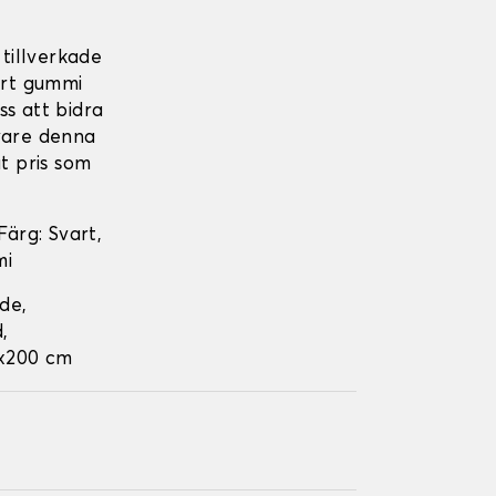
 tillverkade
årt gummi
ss att bidra
 vare denna
t pris som
Färg: Svart,
mi
nde,
,
0x200 cm