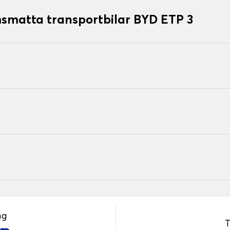
matta transportbilar BYD ETP 3
ng
T