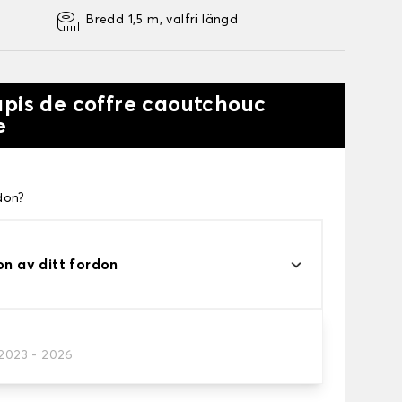
Bredd 1,5 m, valfri längd
apis de coffre caoutchouc
e
don?
on av ditt fordon
/2023 - 2026
ageutrymme.