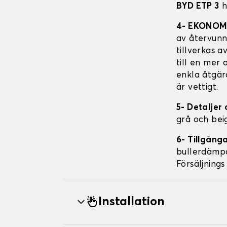
BYD ETP 3
h
4- EKONOM
av återvunn
tillverkas 
till en mer
enkla åtgärd
är vettigt.
5- Detalje
grå och bei
6- Tillgång
bullerdämpa
Försäljnings
Installation