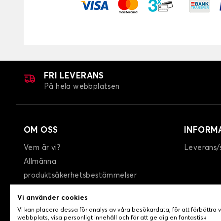
FRI LEVERANS
På hela webbplatsen
OM OSS
INFORM
Vem är vi?
Leverans/
Allmänna
produktsäkerhetsbestämmelser
GTC
Vi använder cookies
Integritetspolicy / Cookies
Vi kan placera dessa för analys av våra besökardata, för att förbättra 
Kontakta oss
webbplats, visa personligt innehåll och för att ge dig en fantastisk