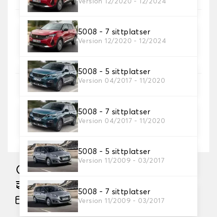
Version 12/2020 - 12/2024
5008 - 7 sittplatser
5. Färg på sömmar
Version 12/2020 - 12/2024
Välj färg på sömmar.
5008 - 5 sittplatser
Version 04/2017 - 11/2020
6. Broderi
Lägg till din egen personliga prägel med en text
och/eller ikon
5008 - 7 sittplatser
Version 04/2017 - 11/2020
Lägg till text och logotyp
+
92,00 kr
5008 - 5 sittplatser
Version 11/2009 - 03/2017
Tillverkning inom 10 arbetsdagar
Beräknad fri leverans den 2026-08-27
5008 - 7 sittplatser
Betalning i 3x kostnadsfritt, från 60 € köp
Version 11/2009 - 03/2017