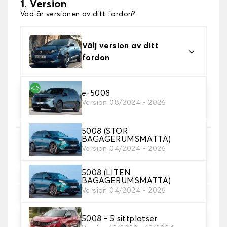
1. Version
Vad är versionen av ditt fordon?
Välj version av ditt
fordon
e-5008
2. Material
Version 08/2024 - 2026
Välj material för din stövelmatta.
5008 (STOR
BAGAGERUMSMATTA)
3. Färger på mattor
Version 04/2024 - 2026
Välj färg på din matta bagageutrymme.
5008 (LITEN
BAGAGERUMSMATTA)
Version 04/2024 - 2026
4. Sömmar material
Välj material för sömmar.
5008 - 5 sittplatser