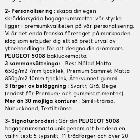
2- Personalisering
: skapa din egen
skräddarsydda bagagerumsmatta: vår styrka
ligger i premiumkvaliteten på vår personalisering.
Vi är det enda franska företaget på marknaden
idag som erbjuder dig ett så brett urval av
ytbehandlingar för att designa din drömmars
PEUGEOT 5008
bakluckematta.
3 sammansättningar
: Best Nålad Matta
650g/m2 7mm tjocklek, Premium Sammet Matta
850g/m2 10mm tjocklek, Återvunnet gummi
3 färger av beläggning
: Svartr, Grå, Beige
(endast för Premium- och gummisortimenten)
Mer än 30 möjliga konturer
: Simili-tränsa,
Nubuckband, Textiltränsa.
3- Signaturbroderi
: Gör din
PEUGEOT 5008
bagagerumsmatta unik genom att brodera en
valfri text: 5 typsnitt, 11 trådfärger och över 20