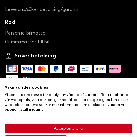
Leverans/säker betalning/garanti
Rad
Personlig bilmatta
Gummimattor till bil
Säker betalning
Vi använder cookies
Vi kan placera dessa för analys av våra besökardata, för att förbättra
vår webbplats, visa personligt innehåll och för att ge dig en fantastisk
webbplatsupplevelse. För mer information om cookies använder vi
öppna inställningarna.
-
•
© Copyright 2026 Lovecar
Allmänna försäljningsvillkor
Acceptera alla
•
Integritets- och cookiepolicy
Livraison