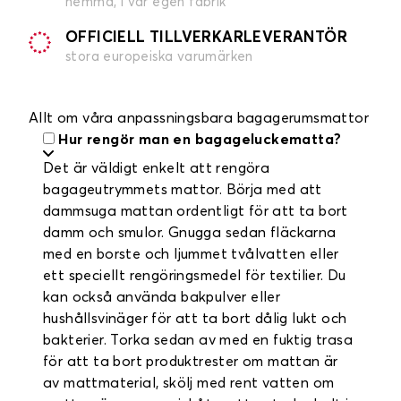
hemma, i vår egen fabrik
OFFICIELL TILLVERKARLEVERANTÖR
stora europeiska varumärken
Allt om våra anpassningsbara bagagerumsmattor
Hur rengör man en bagageluckematta?
Det är väldigt enkelt att rengöra
bagageutrymmets mattor. Börja med att
dammsuga mattan ordentligt för att ta bort
damm och smulor. Gnugga sedan fläckarna
med en borste och ljummet tvålvatten eller
ett speciellt rengöringsmedel för textilier. Du
kan också använda bakpulver eller
hushållsvinäger för att ta bort dålig lukt och
bakterier. Torka sedan av med en fuktig trasa
för att ta bort produktrester om mattan är
av mattmaterial, skölj med rent vatten om