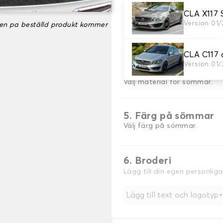
CLA X117 
3. Färger på mattor
Version 01/
ken pa beställd produkt kommer
Välj färg på din matta bag
CLA C117 
Version 01/
4. Sömmar material
Välj material för sömmar.
5. Färg på sömmar
Välj färg på sömmar.
6. Broderi
Lägg till din egen personlig
Lägg till text och logotyp