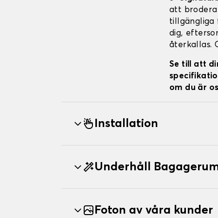
att brodera 
tillgängliga
dig, efterso
återkallas. 
Se till att
specifikatio
om du är os
Installation
Underhåll Bagageru
Foton av våra kunder