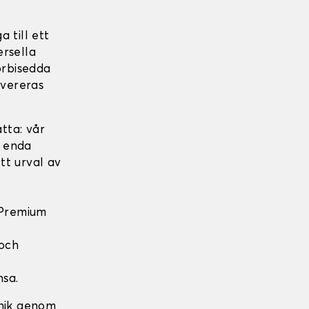
 till ett
ersella
örbisedda
evereras
tta: vår
t enda
tt urval av
 Premium
 och
nsa.
nik genom