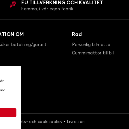
EU TILLVERKNING OCH KVALITET
hemma, i vår egen fabrik
ATION OM
Rad
säker betalning/garanti
Personlig bilmatta
Gummimattor till bil
vår
ppna
•
•
r
Integritets- och cookiepolicy
Livraison