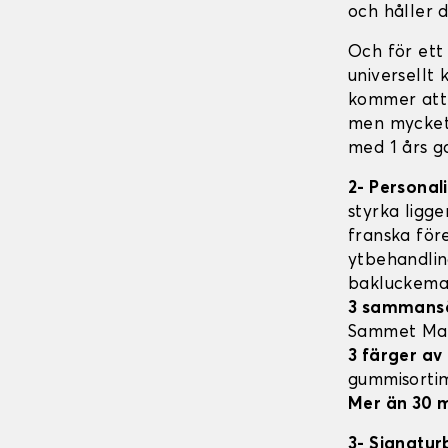
och håller d
Och för ett
universellt
kommer att 
men mycket 
med 1 års ga
2- Personal
styrka ligge
franska för
ytbehandlin
bakluckema
3 sammansä
Sammet Mat
3 färger av
gummisorti
Mer än 30 m
3- Signatur