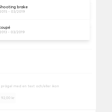
Shooting brake
2015 - 03/2019
ageutrymme.
coupé
2013 - 03/2019
a prägel med en text och/eller ikon
+
92,00 kr