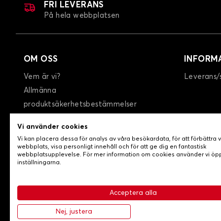
FRI LEVERANS
På hela webbplatsen
OM OSS
INFORM
Vem är vi?
Leverans/
Allmänna
produktsäkerhetsbestämmelser
GTC
Vi använder cookies
Integritetspolicy / Cookies
Vi kan placera dessa för analys av våra besökardata, för att förbättra 
Kontakta oss
webbplats, visa personligt innehåll och för att ge dig en fantastisk
webbplatsupplevelse. För mer information om cookies använder vi ö
inställningarna.
Acceptera alla
-
© Copyright 2026 Lovecar
Allmänna försäljningsvillko
Nej, justera