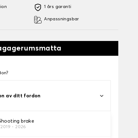
tion
1 års garanti
Anpassningsbar
Bagagerumsmatta
don?
on av ditt fordon
Shooting brake
/2019 - 2026
matta.