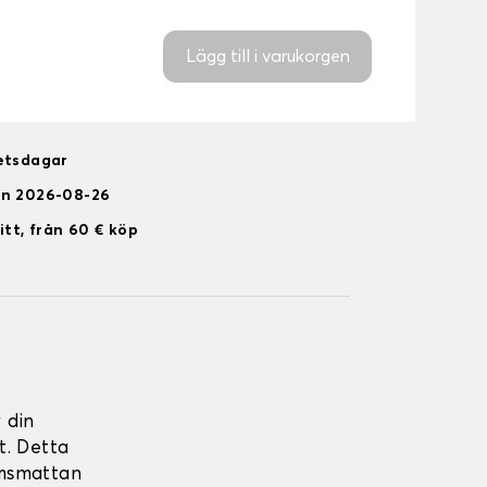
Lägg till i varukorgen
betsdagar
en 2026-08-26
itt, från 60 € köp
 din
. Detta
umsmattan