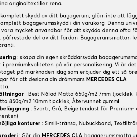
ina originaltextilier rena.
 komplett skydd av ditt bagagerum, glöm inte att lägga
 komplett bagagerumsskydd i din varukorg. Denna univ
vara mycket användbar för att skydda denna ofta f
påfrestade del av ditt fordon. Bagagerumsmattan l
ranti.
isering
: skapa din egen skräddarsydda bagagerumsma
r i premiumkvaliteten på vår personalisering. Vi är de
etaget på marknaden idag som erbjuder dig ett så bre
gar för att designa din drömmars
MERCEDES CLA
tta.
ttningar
: Best Nålad Matta 650g/m2 7mm tjocklek,
ta 850g/m2 10mm tjocklek, Återvunnet gummi
 beläggning
: Svartr, Grå, Beige (endast för Premium-
menten)
öjliga konturer
: Simili-tränsa, Nubuckband, Textilträ
broderi
: Gör din
MERCEDES CLA
bagagerumsmatta u