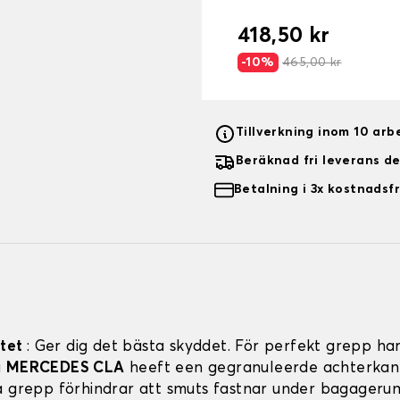
418,50 kr
-10%
465,00 kr
Tillverkning inom 10 ar
Beräknad fri leverans d
Betalning i 3x kostnadsfr
itet
: Ger dig det bästa skyddet. För perfekt grepp har
a
MERCEDES CLA
heeft een gegranuleerde achterkant
a grepp förhindrar att smuts fastnar under bagager