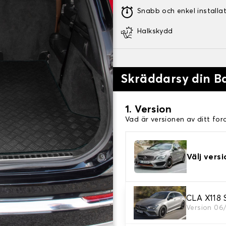
Snabb och enkel installa
Halkskydd
Skräddarsy din 
1. Version
Vad är versionen av ditt for
Välj versi
CLA X118 
2. Material
Version 06
Välj material för din stövel