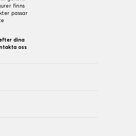
gurer finns
ukter passar
te
efter dina
ontakta oss