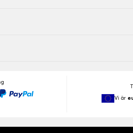
ng
T
Vi är
e