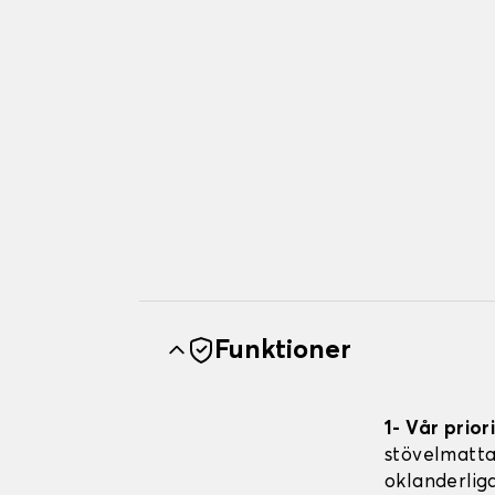
Funktioner
1- Vår prior
stövelmatt
oklanderlig