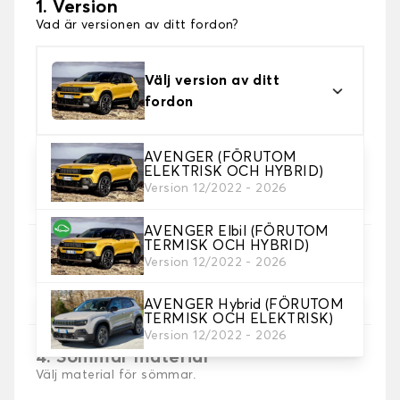
1. Version
Vad är versionen av ditt fordon?
Välj version av ditt
fordon
AVENGER (FÖRUTOM
ELEKTRISK OCH HYBRID)
2. Material
Version 12/2022 - 2026
Välj material för din stövelmatta.
AVENGER Elbil (FÖRUTOM
TERMISK OCH HYBRID)
3. Färger på mattor
Version 12/2022 - 2026
Välj färg på din matta bagageutrymme.
AVENGER Hybrid (FÖRUTOM
TERMISK OCH ELEKTRISK)
Version 12/2022 - 2026
4. Sömmar material
Välj material för sömmar.