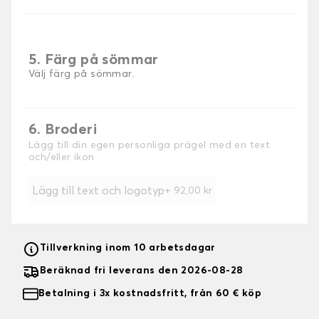
5. Färg på sömmar
Välj färg på sömmar.
6. Broderi
Lägg till din egen personliga prägel med en text
och/eller ikon
Lägg till text och logotyp
+
92,00 kr
Tillverkning inom 10 arbetsdagar
Beräknad fri leverans den 2026-08-28
Betalning i 3x kostnadsfritt, från 60 € köp