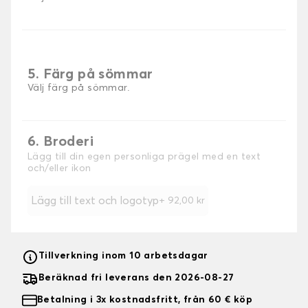
5. Färg på sömmar
Välj färg på sömmar.
6. Broderi
Lägg till din egen personliga prägel med en text
och/eller ikon
Lägg till text och logotyp
+
92,00 kr
Tillverkning inom 10 arbetsdagar
Beräknad fri leverans den 2026-08-27
Betalning i 3x kostnadsfritt, från 60 € köp