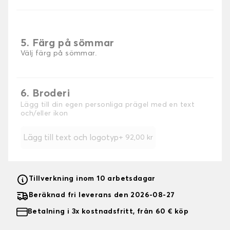
5. Färg på sömmar
Välj färg på sömmar.
6. Broderi
Lägg till din egen personliga prägel med en text
och/eller ikon
Lägg till text och logotyp
+
92,00 kr
Tillverkning inom 10 arbetsdagar
Beräknad fri leverans den 2026-08-27
Betalning i 3x kostnadsfritt, från 60 € köp