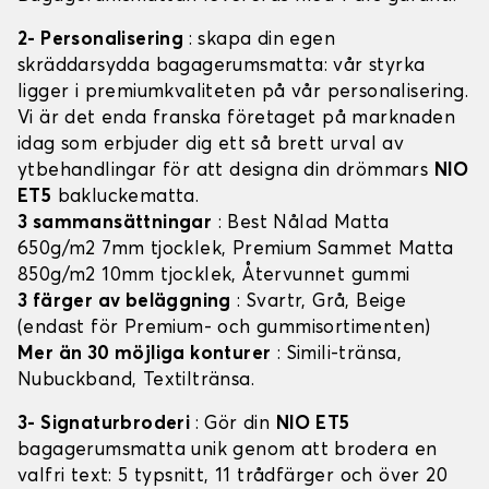
2- Personalisering
: skapa din egen
skräddarsydda bagagerumsmatta: vår styrka
ligger i premiumkvaliteten på vår personalisering.
Vi är det enda franska företaget på marknaden
idag som erbjuder dig ett så brett urval av
ytbehandlingar för att designa din drömmars
NIO
ET5
bakluckematta.
3 sammansättningar
: Best Nålad Matta
650g/m2 7mm tjocklek, Premium Sammet Matta
850g/m2 10mm tjocklek, Återvunnet gummi
3 färger av beläggning
: Svartr, Grå, Beige
(endast för Premium- och gummisortimenten)
Mer än 30 möjliga konturer
: Simili-tränsa,
Nubuckband, Textiltränsa.
3- Signaturbroderi
: Gör din
NIO ET5
bagagerumsmatta unik genom att brodera en
valfri text: 5 typsnitt, 11 trådfärger och över 20