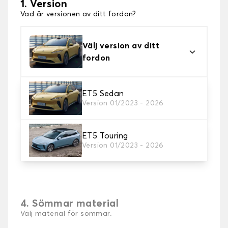
1. Version
Vad är versionen av ditt fordon?
Välj version av ditt
fordon
ET5 Sedan
2. Material
Version 01/2023 - 2026
Välj material för din stövelmatta.
ET5 Touring
3. Färger på mattor
Version 01/2023 - 2026
Välj färg på din matta bagageutrymme.
4. Sömmar material
Välj material för sömmar.