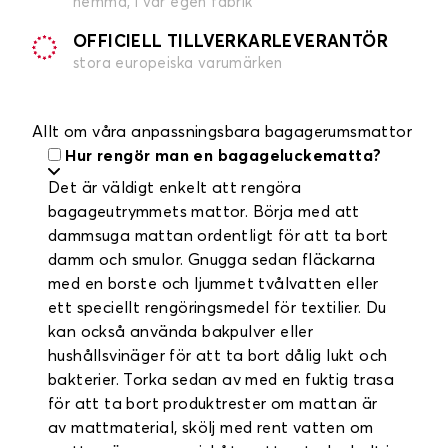
hemma, i vår egen fabrik
OFFICIELL TILLVERKARLEVERANTÖR
stora europeiska varumärken
Allt om våra anpassningsbara bagagerumsmattor
Hur rengör man en bagageluckematta?
Det är väldigt enkelt att rengöra
bagageutrymmets mattor. Börja med att
dammsuga mattan ordentligt för att ta bort
damm och smulor. Gnugga sedan fläckarna
med en borste och ljummet tvålvatten eller
ett speciellt rengöringsmedel för textilier. Du
kan också använda bakpulver eller
hushållsvinäger för att ta bort dålig lukt och
bakterier. Torka sedan av med en fuktig trasa
för att ta bort produktrester om mattan är
av mattmaterial, skölj med rent vatten om