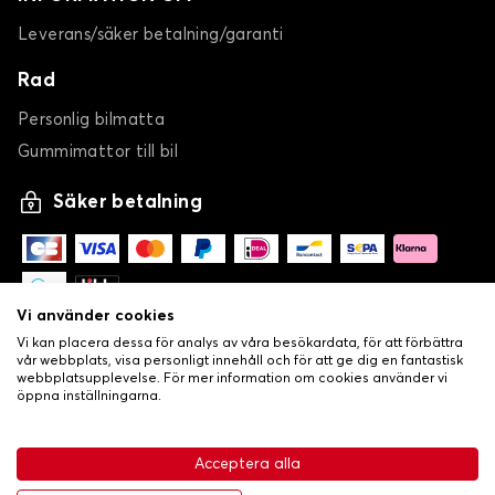
Leverans/säker betalning/garanti
Rad
Personlig bilmatta
Gummimattor till bil
Säker betalning
Vi använder cookies
Vi kan placera dessa för analys av våra besökardata, för att förbättra
vår webbplats, visa personligt innehåll och för att ge dig en fantastisk
webbplatsupplevelse. För mer information om cookies använder vi
öppna inställningarna.
-
•
© Copyright 2026 Lovecar
Allmänna försäljningsvillkor
Acceptera alla
•
Integritets- och cookiepolicy
Livraison