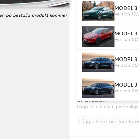
MODEL 3 
Version 10
3. Färger på mattor
ken pa beställd produkt kommer
Välj färg på din matta bag
MODEL 3
Version 10
4. Sömmar material
Välj material för sömmar.
MODEL 3 
Version 06
5. Färg på sömmar
Välj färg på sömmar.
MODEL 3 
Version 06
6. Broderi
Lägg till din egen personlig
Lägg till text och logotyp