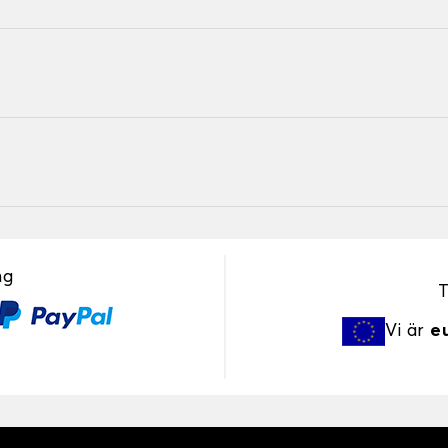
ng
T
Vi är
e