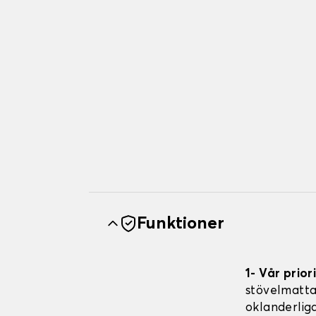
Funktioner
1- Vår prior
stövelmatt
oklanderlig