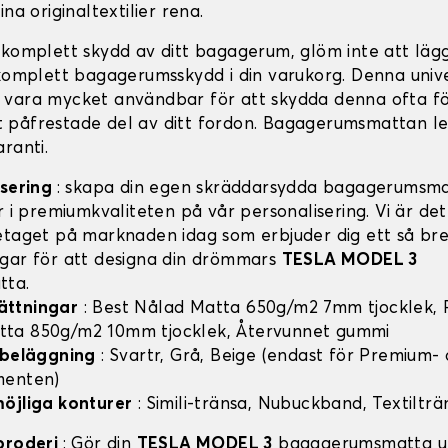
ina originaltextilier rena.
 komplett skydd av ditt bagagerum, glöm inte att lägga
 komplett bagagerumsskydd i din varukorg. Denna univ
vara mycket användbar för att skydda denna ofta f
påfrestade del av ditt fordon. Bagagerumsmattan l
ranti.
isering
: skapa din egen skräddarsydda bagagerumsma
r i premiumkvaliteten på vår personalisering. Vi är de
etaget på marknaden idag som erbjuder dig ett så bre
gar för att designa din drömmars
TESLA MODEL 3
tta.
ttningar
: Best Nålad Matta 650g/m2 7mm tjocklek,
ta 850g/m2 10mm tjocklek, Återvunnet gummi
 beläggning
: Svartr, Grå, Beige (endast för Premium-
menten)
öjliga konturer
: Simili-tränsa, Nubuckband, Textilträ
broderi
: Gör din
TESLA MODEL 3
bagagerumsmatta u