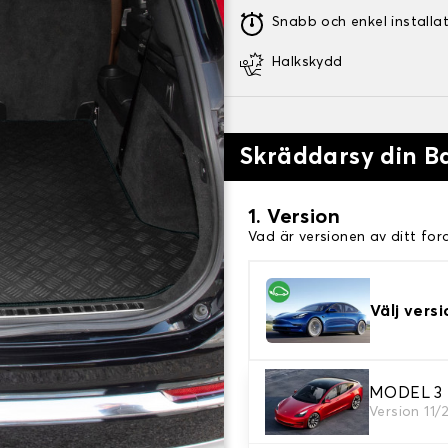
Snabb och enkel installa
Halkskydd
Skräddarsy din 
1. Version
Vad är versionen av ditt for
Välj versi
MODEL 3
2. Material
Version 11/
Välj material för din stövel