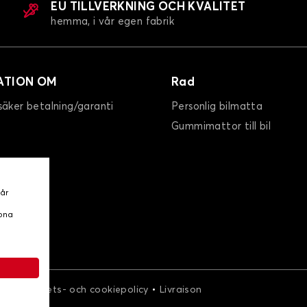
EU TILLVERKNING OCH KVALITET
hemma, i vår egen fabrik
ATION OM
Rad
säker betalning/garanti
Personlig bilmatta
Gummimattor till bil
vår
ppna
•
•
r
Integritets- och cookiepolicy
Livraison