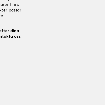
gurer finns
ukter passar
te
efter dina
ontakta oss