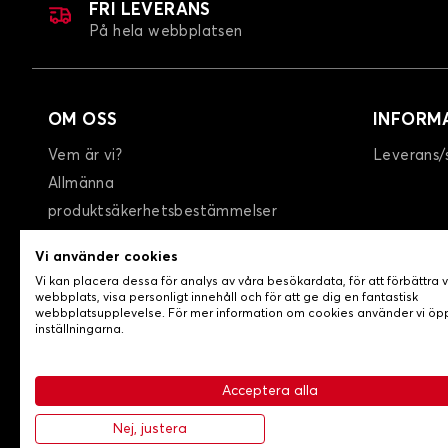
FRI LEVERANS
På hela webbplatsen
OM OSS
INFORM
Vem är vi?
Leverans/
Allmänna
produktsäkerhetsbestämmelser
GTC
Vi använder cookies
Integritetspolicy / Cookies
Vi kan placera dessa för analys av våra besökardata, för att förbättra 
Kontakta oss
webbplats, visa personligt innehåll och för att ge dig en fantastisk
webbplatsupplevelse. För mer information om cookies använder vi ö
inställningarna.
Acceptera alla
-
© Copyright 2026 Lovecar
Allmänna försäljningsvillko
Nej, justera