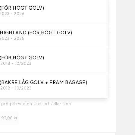
(FÖR HÖGT GOLV)
/2023 - 2026
ageutrymme.
 HIGHLAND (FÖR HÖGT GOLV)
/2023 - 2026
(FÖR HÖGT GOLV)
/2018 - 10/2023
(BAKRE LÅG GOLV + FRAM BAGAGE)
/2018 - 10/2023
a prägel med en text och/eller ikon
+
92,00 kr