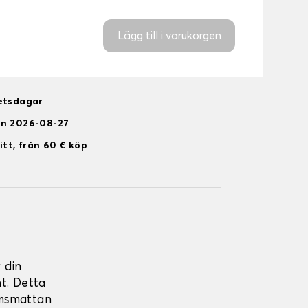
Lägg till i varukorgen
betsdagar
en 2026-08-27
itt, från 60 € köp
 din
t. Detta
umsmattan