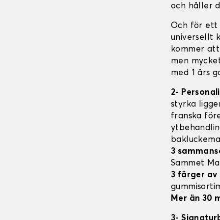
och håller d
Och för ett
universellt
kommer att 
men mycket 
med 1 års ga
2- Personal
styrka ligge
franska för
ytbehandlin
bakluckema
3 sammansä
Sammet Mat
3 färger av
gummisorti
Mer än 30 m
3- Signatur