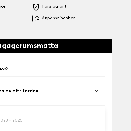
tion
1 års garanti
Anpassningsbar
Bagagerumsmatta
don?
on av ditt fordon
2023 - 2026
matta.