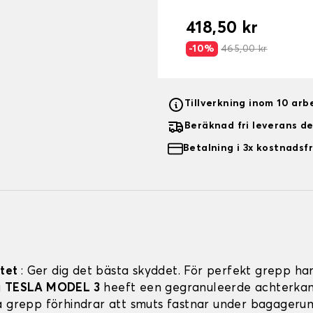
418,50 kr
-10%
465,00 kr
Tillverkning inom 10 ar
Beräknad fri leverans d
Betalning i 3x kostnadsfr
itet
: Ger dig det bästa skyddet. För perfekt grepp har
a
TESLA MODEL 3
heeft een gegranuleerde achterkan
a grepp förhindrar att smuts fastnar under bagager