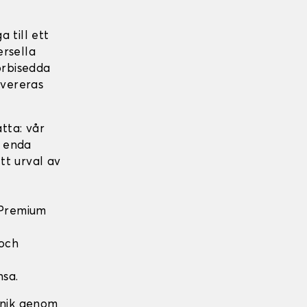
 till ett
ersella
örbisedda
evereras
tta: vår
t enda
tt urval av
 Premium
 och
nsa.
nik genom