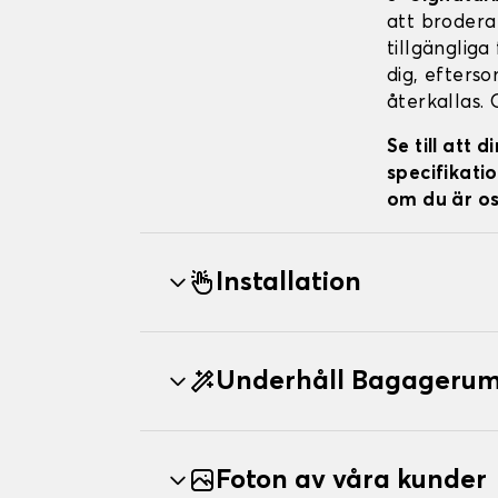
att brodera 
tillgängliga
dig, efterso
återkallas. 
Se till att
specifikatio
om du är os
Installation
Underhåll Bagageru
Foton av våra kunder