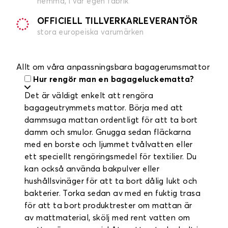
hemma, i vår egen fabrik
OFFICIELL TILLVERKARLEVERANTÖR
stora europeiska varumärken
Allt om våra anpassningsbara bagagerumsmattor
Hur rengör man en bagageluckematta?
Det är väldigt enkelt att rengöra
bagageutrymmets mattor. Börja med att
dammsuga mattan ordentligt för att ta bort
damm och smulor. Gnugga sedan fläckarna
med en borste och ljummet tvålvatten eller
ett speciellt rengöringsmedel för textilier. Du
kan också använda bakpulver eller
hushållsvinäger för att ta bort dålig lukt och
bakterier. Torka sedan av med en fuktig trasa
för att ta bort produktrester om mattan är
av mattmaterial, skölj med rent vatten om