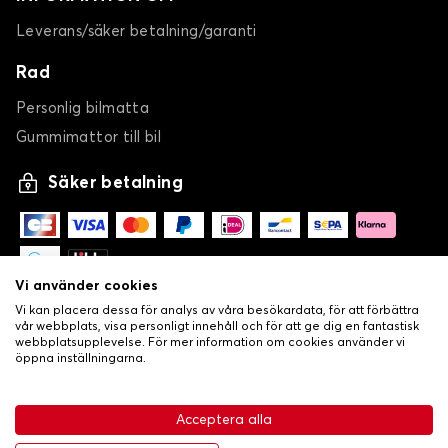
Leverans/säker betalning/garanti
Rad
Personlig bilmatta
Gummimattor till bil
Säker betalning
Vi använder cookies
Vi kan placera dessa för analys av våra besökardata, för att förbättra
vår webbplats, visa personligt innehåll och för att ge dig en fantastisk
webbplatsupplevelse. För mer information om cookies använder vi
öppna inställningarna.
-
•
© Copyright 2026 Lovecar
Allmänna försäljningsvillkor
Acceptera alla
•
Integritets- och cookiepolicy
Livraison