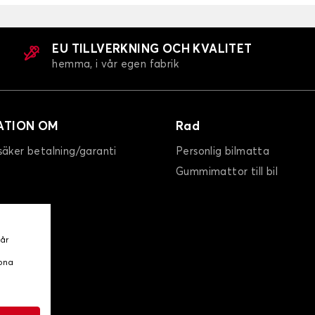
EU TILLVERKNING OCH KVALITET
hemma, i vår egen fabrik
ATION OM
Rad
säker betalning/garanti
Personlig bilmatta
Gummimattor till bil
vår
ppna