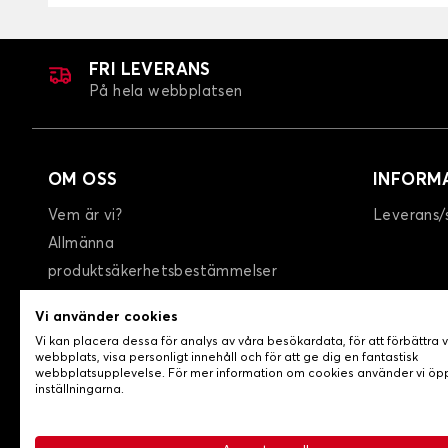
FRI LEVERANS
På hela webbplatsen
OM OSS
INFORM
Vem är vi?
Leverans/
Allmänna
produktsäkerhetsbestämmelser
GTC
Vi använder cookies
Integritetspolicy / Cookies
Vi kan placera dessa för analys av våra besökardata, för att förbättra 
Kontakta oss
webbplats, visa personligt innehåll och för att ge dig en fantastisk
webbplatsupplevelse. För mer information om cookies använder vi ö
inställningarna.