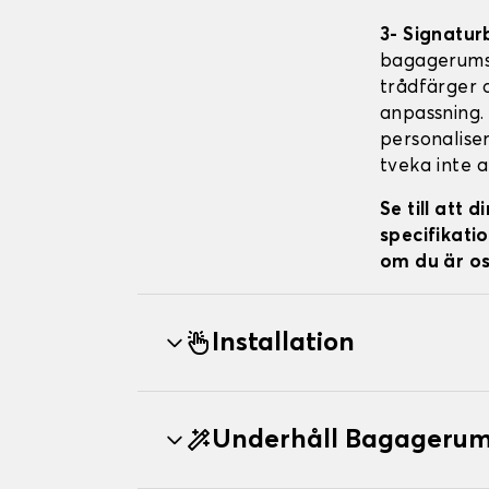
3- Signatur
bagagerumsm
trådfärger o
anpassning. 
personaliser
tveka inte a
Se till att
specifikatio
om du är os
Installation
Underhåll Bagagerum