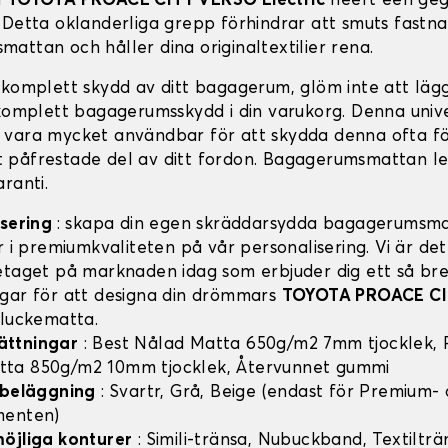
a
TOYOTA PROACE CITY VERSO Electric
heeft een geg
 Detta oklanderliga grepp förhindrar att smuts fastn
attan och håller dina originaltextilier rena.
 komplett skydd av ditt bagagerum, glöm inte att lägga
 komplett bagagerumsskydd i din varukorg. Denna univ
vara mycket användbar för att skydda denna ofta f
påfrestade del av ditt fordon. Bagagerumsmattan l
ranti.
isering
: skapa din egen skräddarsydda bagagerumsma
r i premiumkvaliteten på vår personalisering. Vi är de
etaget på marknaden idag som erbjuder dig ett så bre
gar för att designa din drömmars
TOYOTA PROACE C
luckematta.
ttningar
: Best Nålad Matta 650g/m2 7mm tjocklek,
ta 850g/m2 10mm tjocklek, Återvunnet gummi
 beläggning
: Svartr, Grå, Beige (endast för Premium-
menten)
öjliga konturer
: Simili-tränsa, Nubuckband, Textilträ