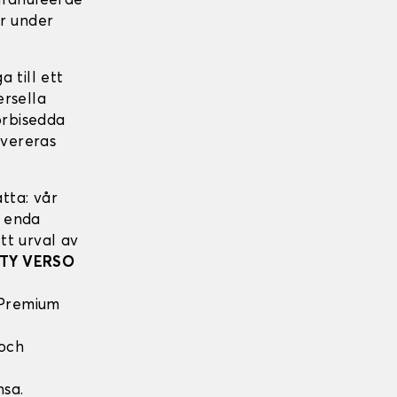
ranuleerde
ar under
 till ett
ersella
örbisedda
evereras
tta: vår
t enda
tt urval av
ITY VERSO
 Premium
 och
nsa.