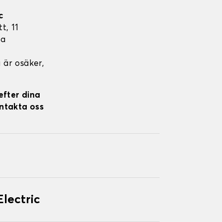
c
t, 11
ta
 är osäker,
efter dina
ontakta oss
lectric