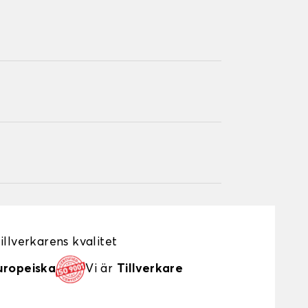
illverkarens kvalitet
uropeiska
Vi är
Tillverkare