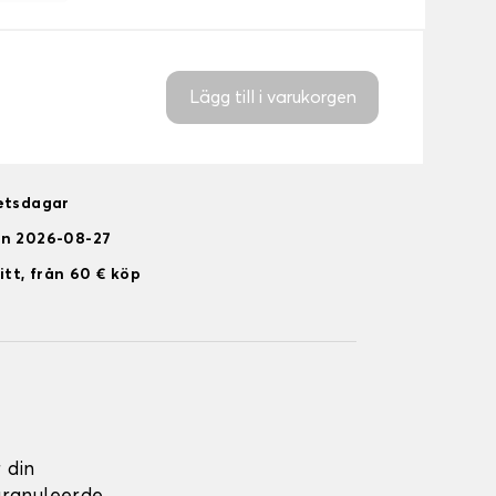
Lägg till i varukorgen
betsdagar
en 2026-08-27
itt, från 60 € köp
 din