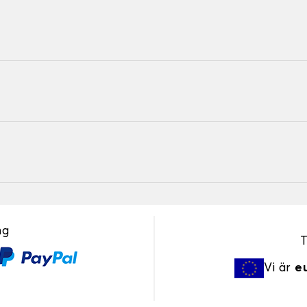
ng
T
Vi är
e