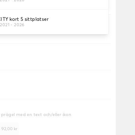
/2021 - 2026
matta.
TY kort 5 sittplatser
/2021 - 2026
ageutrymme.
a prägel med en text och/eller ikon
+
92,00 kr