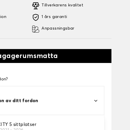
Tillverkarens kvalitet
tion
1 års garanti
Anpassningsbar
Bagagerumsmatta
don?
on av ditt fordon
TY 5 sittplatser