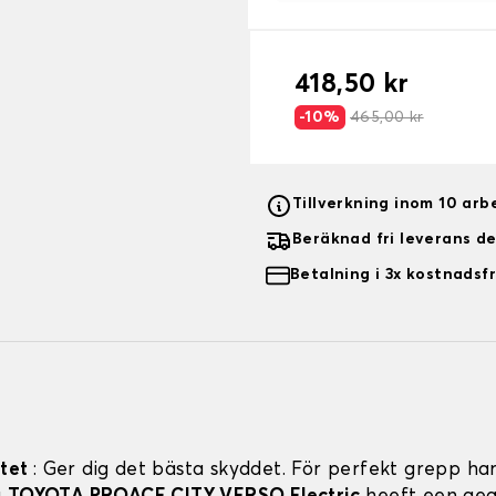
418,50 kr
-10%
465,00 kr
Tillverkning inom 10 ar
Beräknad fri leverans d
Betalning i 3x kostnadsfr
itet
: Ger dig det bästa skyddet. För perfekt grepp har