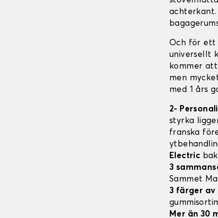
stövelmatt
achterkant.
bagagerumsm
Och för ett
universellt
kommer att 
men mycket 
med 1 års ga
2- Personal
styrka ligge
franska för
ytbehandlin
Electric
bak
3 sammansä
Sammet Mat
3 färger av
gummisorti
Mer än 30 m