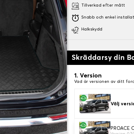
Tillverkad efter mått
Snabb och enkel installa
Halkskydd
Skräddarsy din 
1. Version
Vad är versionen av ditt for
Välj versi
PROACE CI
2. Material