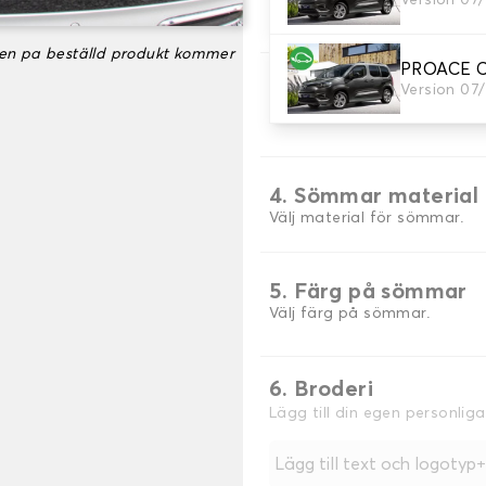
Version 07
Välj material för din stövel
ken pa beställd produkt kommer
PROACE CI
3. Färger på mattor
Version 07
Välj färg på din matta bag
4. Sömmar material
Välj material för sömmar.
5. Färg på sömmar
Välj färg på sömmar.
6. Broderi
Lägg till din egen personlig
Lägg till text och logotyp