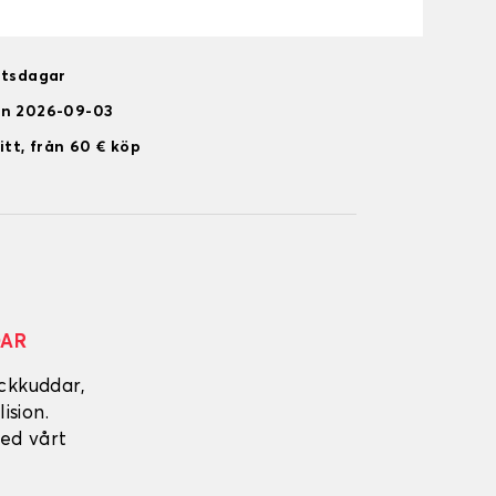
etsdagar
en 2026-09-03
itt, från 60 € köp
DAR
ckkuddar,
ision.
ed vårt