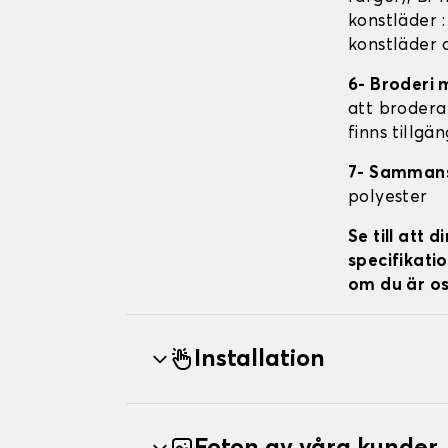
konstläder 
konstläder 
6- Broderi 
att brodera 
finns tillgä
7- Samman
polyester
Se till att
specifikatio
om du är os
Installation