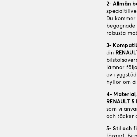
2- Allmän b
specialtillv
Du kommer a
begagnade fo
robusta mat
3- Kompati
din
RENAULT
bilstolsöve
lämnar följa
av ryggstöd
hyllor om d
4- Material
RENAULT 5
som vi anvä
och täcker 
5- Stil och f
färger), Bi