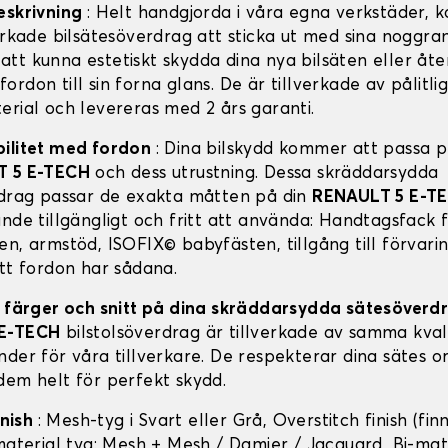
eskrivning
: Helt handgjorda i våra egna verkstäder,
erkade bilsätesöverdrag att sticka ut med sina noggran
tt kunna estetiskt skydda dina nya bilsäten eller åter
rdon till sin forna glans. De är tillverkade av pålitli
erial och levereras med 2 års garanti.
bilitet med fordon
: Dina bilskydd kommer att passa pe
 5 E-TECH
och dess utrustning. Dessa skräddarsydda
rdrag passar de exakta måtten på din
RENAULT 5 E-T
nde tillgängligt och fritt att använda: Handtagsfack f
en, armstöd, ISOFIX© babyfästen, tillgång till förvari
itt fordon har sådana.
, färger och snitt på dina skräddarsydda sätesöver
 E-TECH
bilstolsöverdrag är tillverkade av samma kval
nder för våra tillverkare. De respekterar dina sätes o
dem helt för perfekt skydd.
inish
: Mesh-tyg i Svart eller Grå, Overstitch finish (finn
-material tyg: Mesh + Mesh / Damier / Jacquard, Bi-mat