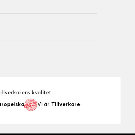
illverkarens kvalitet
uropeiska
Vi är
Tillverkare