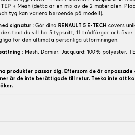
: TEP + Mesh (detta är en mix av de 2 materialen. Pla
och tyg kan variera beroende på modell).
med signatur
: Gör dina
RENAULT 5 E-TECH
covers un
den text du vill ha: 5 typsnitt, 11 trådfärger och över
ngliga för den ultimata personliga utformningen.
sättning
: Mesh, Damier, Jacquard: 100% polyester, T
 dina produkter passar dig. Eftersom de är anpassade 
ner är de inte berättigade till retur. Tveka inte att k
äker.