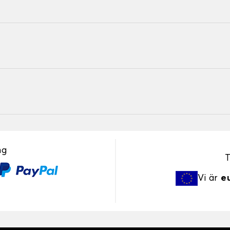
ng
T
Vi är
e