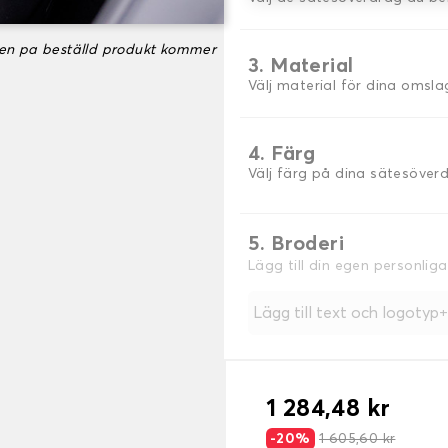
ken pa beställd produkt kommer
3. Material
Välj material för dina omsla
4. Färg
Välj färg på dina sätesöver
5. Broderi
Lägg till din egen personlig
Lägg till text och logotyp
1 284,48 kr
-20%
1 605,60 kr