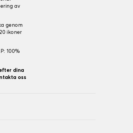
cering av
ika genom
 20 ikoner
EP: 100%
efter dina
ontakta oss