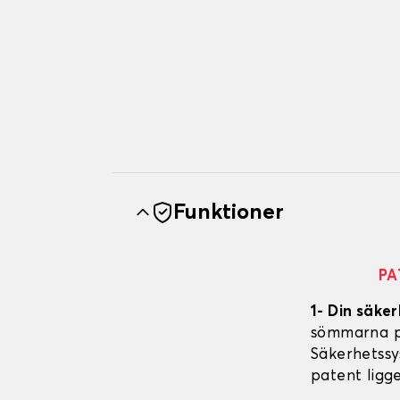
Funktioner
PA
1- Din säker
sömmarna på
Säkerhetssy
patent ligg