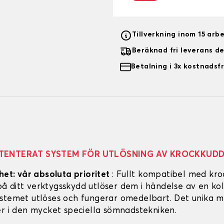
Tillverkning inom 15 arb
Beräknad fri leverans d
Betalning i 3x kostnadsfr
TENTERAT SYSTEM FÖR UTLÖSNING AV KROCKKUD
het: vår absoluta prioritet
: Fullt kompatibel med kro
 ditt verktygsskydd utlöser dem i händelse av en koll
stemet utlöses och fungerar omedelbart. Det unika m
er i den mycket speciella sömnadstekniken.