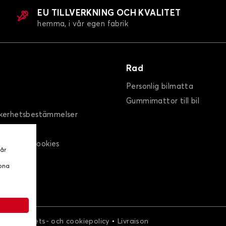
EU TILLVERKNING OCH KVALITET
hemma, i vår egen fabrik
Rad
Personlig bilmatta
Gummimattor till bil
kerhetsbestämmelser
spolicy / Cookies
vår
oss
ppna
•
•
r
Integritets- och cookiepolicy
Livraison