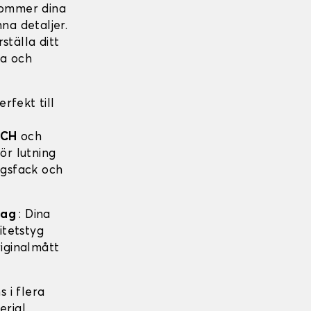
 kommer dina
na detaljer.
ställa ditt
ga och
rfekt till
ECH
och
ör lutning
ngsfack och
drag
: Dina
itetstyg
riginalmått
s i flera
erial