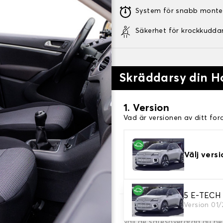
System för snabb monte
Säkerhet för krockkudda
Skräddarsy din H
1. Version
Vad är versionen av ditt for
Välj versi
5 E-TECH
Version 01
2. Val av spel
Välj de sätesöverdrag du be