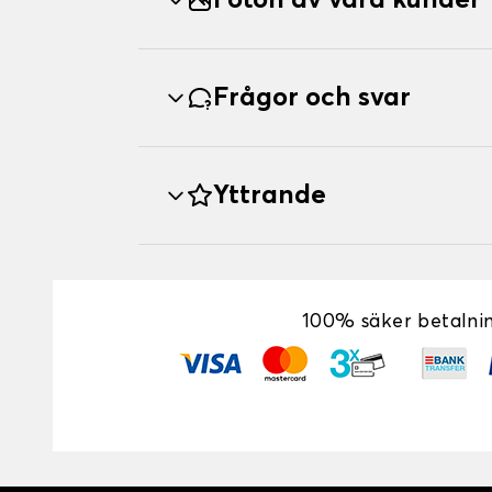
Foton av våra kunder
Frågor och svar
Yttrande
100% säker betalni