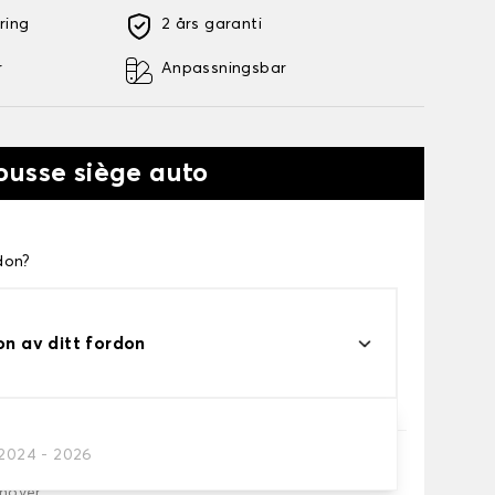
ring
2 års garanti
r
Anpassningsbar
ousse siège auto
don?
on av ditt fordon
/2024 - 2026
höver.