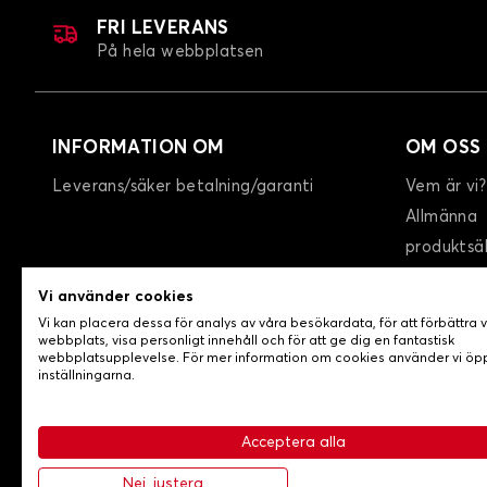
FRI LEVERANS
På hela webbplatsen
INFORMATION OM
OM OSS
Leverans/säker betalning/garanti
Vem är vi?
Allmänna
produktsä
GTC
Vi använder cookies
Integritet
Vi kan placera dessa för analys av våra besökardata, för att förbättra 
Kontakta 
webbplats, visa personligt innehåll och för att ge dig en fantastisk
webbplatsupplevelse. För mer information om cookies använder vi ö
inställningarna.
Acceptera alla
-
© Copyright 2026 Lovecar
Allmänna försäljningsvillko
Nej, justera