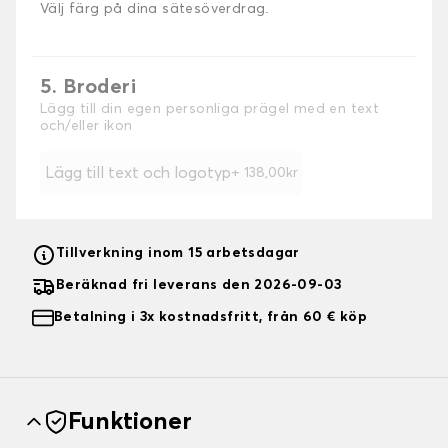
Välj färg på dina sätesöverdrag.
5. Broderi
Lägg till din egen personliga prägel med en text
och/eller ikon
Lägg till text och logotyp
+ 138,00kr
Tillverkning inom 15 arbetsdagar
Beräknad fri leverans den 2026-09-03
Betalning i 3x kostnadsfritt, från 60 € köp
Funktioner