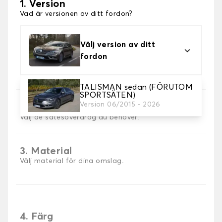
1. Version
Vad är versionen av ditt fordon?
Välj version av ditt
fordon
TALISMAN sedan (FÖRUTOM
SPORTSÄTEN)
Version 06/2015 - 2026
2. Val av spel
Välj de sätesöverdrag du behöver.
3. Material
Välj material för dina omslag.
4. Färg