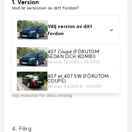
1. Version
Vad är versionen av ditt fordon?
Välj version av ditt
fordon
407 Coupé (FÖRUTOM
SEDAN OCH KOMBI)
Version 11/2005 - 01/2012
2. Val av spel
Välj de sätesöverdrag du behöver.
407 et 407 SW (FÖRUTOM
COUPÉ)
Version 04/2004 - 05/2011
3. Material
Välj material för dina omslag.
4. Färg