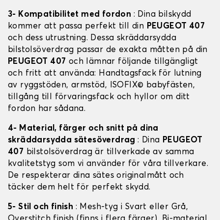
3- Kompatibilitet med fordon
: Dina bilskydd
kommer att passa perfekt till din
PEUGEOT 407
och dess utrustning. Dessa skräddarsydda
bilstolsöverdrag passar de exakta måtten på din
PEUGEOT 407
och lämnar följande tillgängligt
och fritt att använda: Handtagsfack för lutning
av ryggstöden, armstöd, ISOFIX© babyfästen,
tillgång till förvaringsfack och hyllor om ditt
fordon har sådana.
4- Material, färger och snitt på dina
skräddarsydda sätesöverdrag
: Dina
PEUGEOT
407
bilstolsöverdrag är tillverkade av samma
kvalitetstyg som vi använder för våra tillverkare.
De respekterar dina sätes originalmått och
täcker dem helt för perfekt skydd.
5- Stil och finish
: Mesh-tyg i Svart eller Grå,
Overstitch finish (finns i flera färger), Bi-material