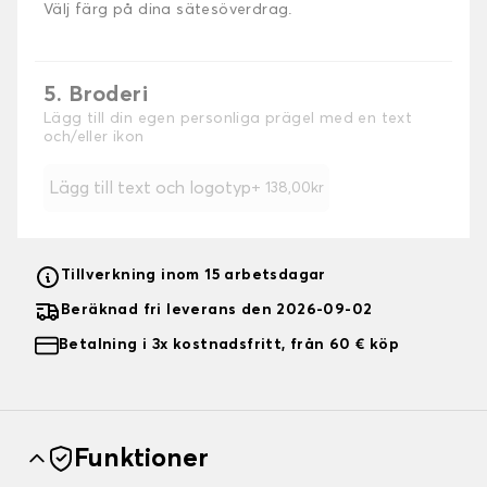
Välj färg på dina sätesöverdrag.
5. Broderi
Lägg till din egen personliga prägel med en text
och/eller ikon
Lägg till text och logotyp
+ 138,00kr
Tillverkning inom 15 arbetsdagar
Beräknad fri leverans den 2026-09-02
Betalning i 3x kostnadsfritt, från 60 € köp
Funktioner