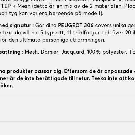
: TEP + Mesh (detta är en mix av de 2 materialen. Pla
och tyg kan variera beroende på modell).
med signatur
: Gör dina
PEUGEOT 306
covers unika ge
text du vill ha: 5 typsnitt, 11 trådfärger och över 20 i
 för den ultimata personliga utformningen.
sättning
: Mesh, Damier, Jacquard: 100% polyester, T
 dina produkter passar dig. Eftersom de är anpassade 
ner är de inte berättigade till retur. Tveka inte att k
äker.