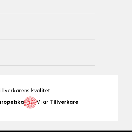
illverkarens kvalitet
uropeiska
Vi är
Tillverkare