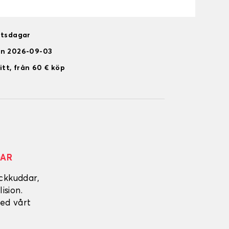
etsdagar
en 2026-09-03
itt, från 60 € köp
DAR
ckkuddar,
ision.
ed vårt