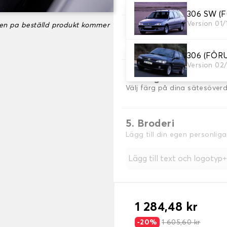
306 SW (
Version 01
ken pa beställd produkt kommer
3. Material
Välj material för dina omsla
306 (FÖ
Version 02
4. Färg
Välj färg på dina sätesöver
5. Broderi
Lägg till din egen personlig
Lägg till text och logotyp
1 284,48 kr
-20%
1 605,60 kr