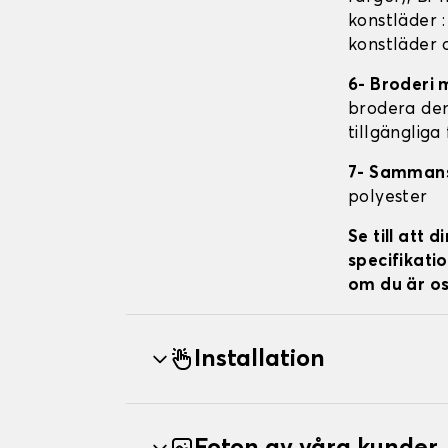
konstläder 
konstläder 
6- Broderi 
brodera den 
tillgängliga
7- Samman
polyester
Se till att
specifikatio
om du är os
Installation