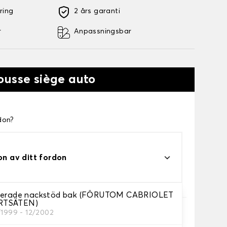
ring
2 års garanti
r
Anpassningsbar
ousse siège auto
don?
on av ditt fordon
grerade nackstöd bak (FÖRUTOM CABRIOLET
RTSÄTEN)
/1999 - 12/2002
höver.