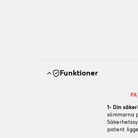
Funktioner
PA
1- Din säker
sömmarna på
Säkerhetssy
patent ligg