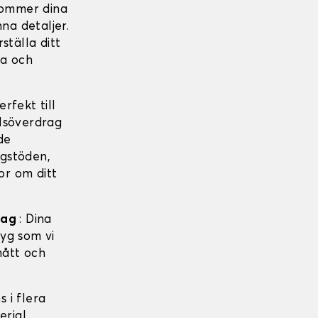
 kommer dina
na detaljer.
ställa ditt
ga och
rfekt till
olsöverdrag
de
ggstöden,
or om ditt
drag
: Dina
tyg som vi
mått och
s i flera
erial