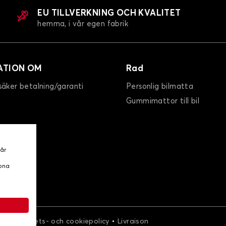
EU TILLVERKNING OCH KVALITET
hemma, i vår egen fabrik
ATION OM
Rad
säker betalning/garanti
Personlig bilmatta
Gummimattor till bil
vår
ppna
•
•
r
Integritets- och cookiepolicy
Livraison