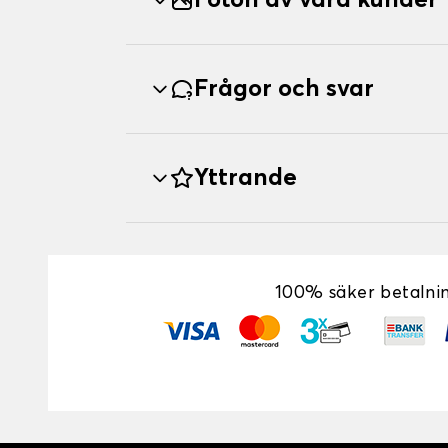
Foton av våra kunder
Frågor och svar
Yttrande
100% säker betalni