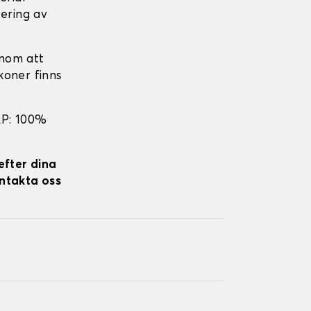
cering av
nom att
koner finns
EP: 100%
efter dina
ontakta oss