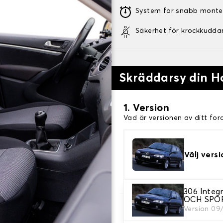
System för snabb monte
Säkerhet för krockkudda
Skräddarsy din H
1. Version
Vad är versionen av ditt for
Välj versi
306 Inte
OCH SPO
Version 09
2. Val av spel
Välj de sätesöverdrag du be