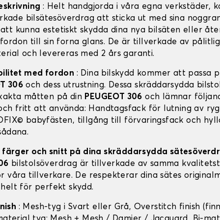
eskrivning
: Helt handgjorda i våra egna verkstäder,
erkade bilsätesöverdrag att sticka ut med sina noggran
tt kunna estetiskt skydda dina nya bilsäten eller åter
rdon till sin forna glans. De är tillverkade av pålitli
erial och levereras med 2 års garanti.
bilitet med fordon
: Dina bilskydd kommer att passa pe
T 306
och dess utrustning. Dessa skräddarsydda bilst
xakta måtten på din
PEUGEOT 306
och lämnar följan
 och fritt att använda: Handtagsfack för lutning av ry
FIX© babyfästen, tillgång till förvaringsfack och hyll
sådana.
, färger och snitt på dina skräddarsydda sätesöver
06
bilstolsöverdrag är tillverkade av samma kvalitets
r våra tillverkare. De respekterar dina sätes original
helt för perfekt skydd.
inish
: Mesh-tyg i Svart eller Grå, Overstitch finish (finn
-material tyg: Mesh + Mesh / Damier / Jacquard, Bi-mat