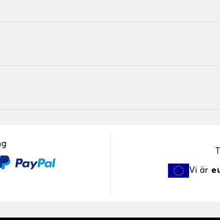
ng
T
Vi är
e