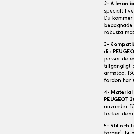
2- Allmän b
specialtillv
Du kommer a
begagnade fo
robusta mat
3- Kompati
din
PEUGEO
passar de e
tillgängligt
armstöd, ISO
fordon har 
4- Material
PEUGEOT 3
använder fö
täcker dem 
5- Stil och f
färger), Bi