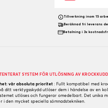
Tillverkning inom 15 arb
Beräknad fri leverans d
Betalning i 3x kostnadsfr
TENTERAT SYSTEM FÖR UTLÖSNING AV KROCKKUD
het: vår absoluta prioritet
: Fullt kompatibel med kro
 ditt verktygsskydd utlöser dem i händelse av en koll
stemet utlöses och fungerar omedelbart. Det unika m
er i den mycket speciella sömnadstekniken.