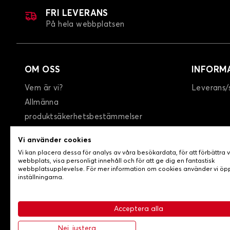
FRI LEVERANS
På hela webbplatsen
OM OSS
INFORM
Vem är vi?
Leverans/
Allmänna
produktsäkerhetsbestämmelser
GTC
Vi använder cookies
Integritetspolicy / Cookies
Vi kan placera dessa för analys av våra besökardata, för att förbättra 
Kontakta oss
webbplats, visa personligt innehåll och för att ge dig en fantastisk
webbplatsupplevelse. För mer information om cookies använder vi ö
inställningarna.
Acceptera alla
-
© Copyright 2026 Lovecar
Allmänna försäljningsvillko
Nej, justera