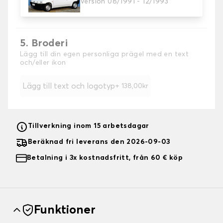
Version 08/1991 - 12/1993
Välj färg på dina sätesöverdrag.
5. Broderi
Lägg till din egen personliga prägel med en text
och/eller ikon
Lägg till text och logotyp
+ 138,00kr
Tillverkning inom 15 arbetsdagar
Beräknad fri leverans den 2026-09-03
Betalning i 3x kostnadsfritt, från 60 € köp
Funktioner