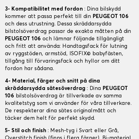
3- Kompatibilitet med fordon
: Dina bilskydd
kommer att passa perfekt till din
PEUGEOT 106
och dess utrustning. Dessa skräddarsydda
bilstolsöverdrag passar de exakta måtten på din
PEUGEOT 106
och lämnar följande tillgängligt
och fritt att använda: Handtagsfack för lutning
av ryggstöden, armstöd, ISOFIX© babyfästen,
tillgång till förvaringsfack och hyllor om ditt
fordon har sådana.
4- Material, färger och snitt på dina
skräddarsydda sätesöverdrag
: Dina
PEUGEOT
106
bilstolsöverdrag är tillverkade av samma
kvalitetstyg som vi använder för våra tillverkare.
De respekterar dina sätes originalmått och
täcker dem helt för perfekt skydd.
5- Stil och finish
: Mesh-tyg i Svart eller Grå,
Overstitch finish (finns i flera färger), Bi-material