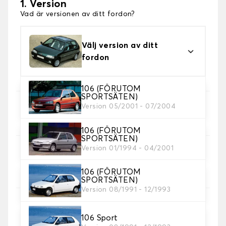
1. Version
Vad är versionen av ditt fordon?
Välj version av ditt
fordon
106 (FÖRUTOM
SPORTSÄTEN)
Version 05/2001 - 07/2004
2. Val av spel
Välj de sätesöverdrag du behöver.
106 (FÖRUTOM
SPORTSÄTEN)
Version 01/1994 - 04/2001
3. Material
Välj material för dina omslag.
106 (FÖRUTOM
SPORTSÄTEN)
Version 08/1991 - 12/1993
106 Sport
4. Färg