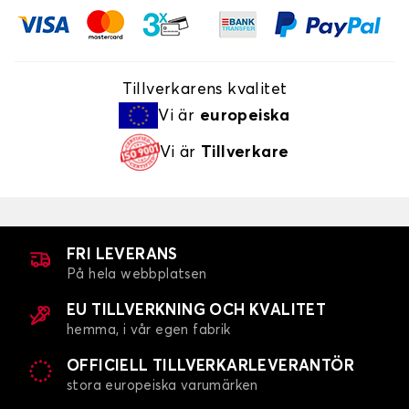
Tillverkarens kvalitet
Vi är
europeiska
Vi är
Tillverkare
FRI LEVERANS
På hela webbplatsen
EU TILLVERKNING OCH KVALITET
hemma, i vår egen fabrik
OFFICIELL TILLVERKARLEVERANTÖR
stora europeiska varumärken