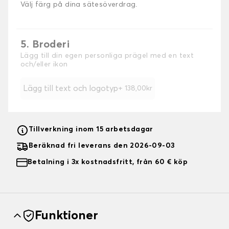
Välj färg på dina sätesöverdrag.
5. Broderi
Lägg till din egen personliga prägel med en text
och/eller ikon
Lägg till text och logotyp
+ 138,00kr
Tillverkning inom 15 arbetsdagar
Beräknad fri leverans den 2026-09-03
Betalning i 3x kostnadsfritt, från 60 € köp
Funktioner