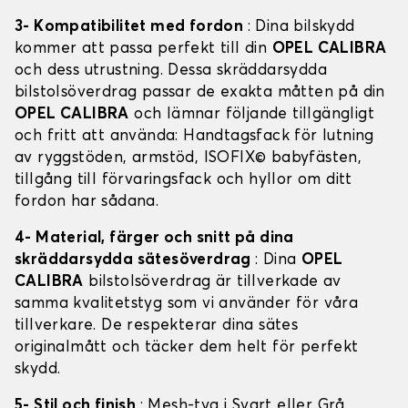
3- Kompatibilitet med fordon
: Dina bilskydd
kommer att passa perfekt till din
OPEL CALIBRA
och dess utrustning. Dessa skräddarsydda
bilstolsöverdrag passar de exakta måtten på din
OPEL CALIBRA
och lämnar följande tillgängligt
och fritt att använda: Handtagsfack för lutning
av ryggstöden, armstöd, ISOFIX© babyfästen,
tillgång till förvaringsfack och hyllor om ditt
fordon har sådana.
4- Material, färger och snitt på dina
skräddarsydda sätesöverdrag
: Dina
OPEL
CALIBRA
bilstolsöverdrag är tillverkade av
samma kvalitetstyg som vi använder för våra
tillverkare. De respekterar dina sätes
originalmått och täcker dem helt för perfekt
skydd.
5- Stil och finish
: Mesh-tyg i Svart eller Grå,