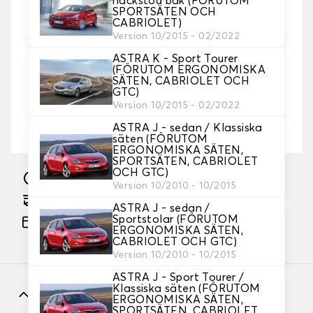
nackstöd bak (FÖRUTOM
Välj färg på dina sätesöverdrag.
SPORTSÄTEN OCH
CABRIOLET)
Version 10/2015 - 02/2022
ASTRA K - Sport Tourer
5. Broderi
(FÖRUTOM ERGONOMISKA
Lägg till din egen personliga prägel med en text
SÄTEN, CABRIOLET OCH
och/eller ikon
GTC)
Version 10/2015 - 02/2022
Lägg till text och logotyp
+ 138,00kr
ASTRA J - sedan / Klassiska
säten (FÖRUTOM
ERGONOMISKA SÄTEN,
SPORTSÄTEN, CABRIOLET
OCH GTC)
Tillverkning inom 15 arbetsdagar
Version 10/2010 - 10/2015
Beräknad fri leverans den 2026-09-03
ASTRA J - sedan /
Sportstolar (FÖRUTOM
Betalning i 3x kostnadsfritt, från 60 € köp
ERGONOMISKA SÄTEN,
CABRIOLET OCH GTC)
Version 10/2010 - 10/2015
ASTRA J - Sport Tourer /
Klassiska säten (FÖRUTOM
Funktioner
ERGONOMISKA SÄTEN,
SPORTSÄTEN, CABRIOLET