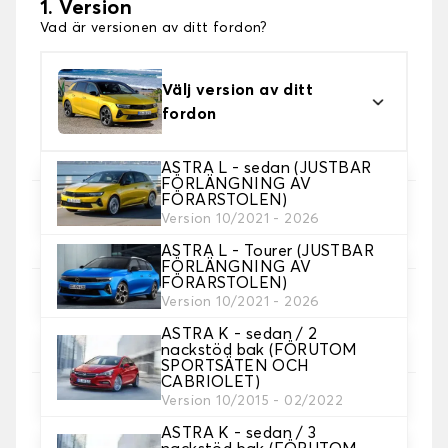
1. Version
Vad är versionen av ditt fordon?
Välj version av ditt
fordon
ASTRA L - sedan (JUSTBAR
FÖRLÄNGNING AV
FÖRARSTOLEN)
2. Val av spel
Version 10/2021 - 2026
Välj de sätesöverdrag du behöver.
ASTRA L - Tourer (JUSTBAR
FÖRLÄNGNING AV
FÖRARSTOLEN)
3. Material
Version 10/2021 - 2026
Välj material för dina omslag.
ASTRA K - sedan / 2
nackstöd bak (FÖRUTOM
SPORTSÄTEN OCH
CABRIOLET)
Version 10/2015 - 02/2022
ASTRA K - sedan / 3
4. Färg