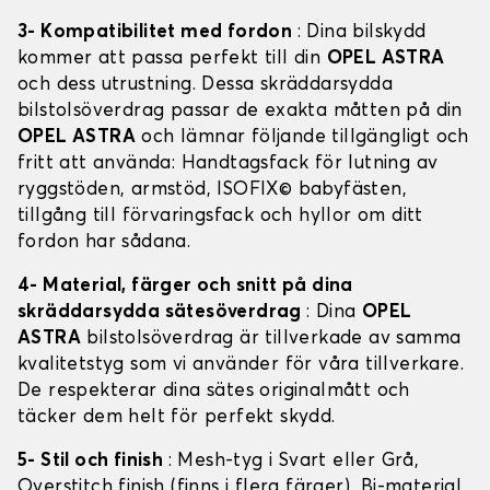
3- Kompatibilitet med fordon
: Dina bilskydd
kommer att passa perfekt till din
OPEL ASTRA
och dess utrustning. Dessa skräddarsydda
bilstolsöverdrag passar de exakta måtten på din
OPEL ASTRA
och lämnar följande tillgängligt och
fritt att använda: Handtagsfack för lutning av
ryggstöden, armstöd, ISOFIX© babyfästen,
tillgång till förvaringsfack och hyllor om ditt
fordon har sådana.
4- Material, färger och snitt på dina
skräddarsydda sätesöverdrag
: Dina
OPEL
ASTRA
bilstolsöverdrag är tillverkade av samma
kvalitetstyg som vi använder för våra tillverkare.
De respekterar dina sätes originalmått och
täcker dem helt för perfekt skydd.
5- Stil och finish
: Mesh-tyg i Svart eller Grå,
Overstitch finish (finns i flera färger), Bi-material