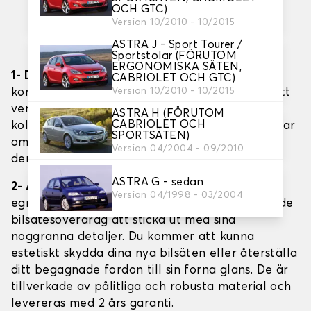
OCH GTC)
Version 10/2010 - 10/2015
PATENTERAT SYSTEM FÖR UTLÖSNING AV
ASTRA J - Sport Tourer /
KROCKKUDDAR
Sportstolar (FÖRUTOM
ERGONOMISKA SÄTEN,
1- Din säkerhet: vår absoluta prioritet
: Fullt
CABRIOLET OCH GTC)
Version 10/2010 - 10/2015
kompatibel med krockkuddar, sömmarna på ditt
verktygsskydd utlöser dem i händelse av en
ASTRA H (FÖRUTOM
CABRIOLET OCH
kollision. Säkerhetssystemet utlöses och fungerar
SPORTSÄTEN)
omedelbart. Det unika med vårt patent ligger i
Version 04/2004 - 09/2010
den mycket speciella sömnadstekniken.
ASTRA G - sedan
2- Allmän beskrivning
: Helt handgjorda i våra
Version 04/1998 - 03/2004
egna verkstäder, kommer dina specialtillverkade
bilsätesöverdrag att sticka ut med sina
noggranna detaljer. Du kommer att kunna
estetiskt skydda dina nya bilsäten eller återställa
ditt begagnade fordon till sin forna glans. De är
tillverkade av pålitliga och robusta material och
levereras med 2 års garanti.