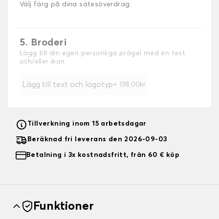
Välj färg på dina sätesöverdrag.
5. Broderi
Lägg till din egen personliga prägel med en text
och/eller ikon
Lägg till text och logotyp
+ 138,00kr
Tillverkning inom 15 arbetsdagar
Beräknad fri leverans den 2026-09-03
Betalning i 3x kostnadsfritt, från 60 € köp
Funktioner