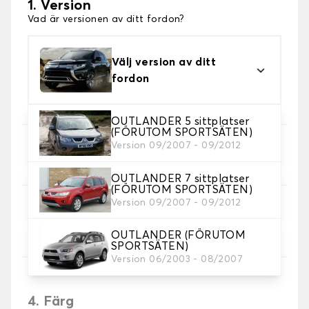
1. Version
Vad är versionen av ditt fordon?
Välj version av ditt
fordon
OUTLANDER 5 sittplatser
(FÖRUTOM SPORTSÄTEN)
Version 09/2007 - 09/2012
2. Val av spel
Välj de sätesöverdrag du behöver.
OUTLANDER 7 sittplatser
(FÖRUTOM SPORTSÄTEN)
Version 09/2007 - 09/2012
3. Material
Välj material för dina omslag.
OUTLANDER (FÖRUTOM
SPORTSÄTEN)
Version 06/2003 - 08/2007
4. Färg