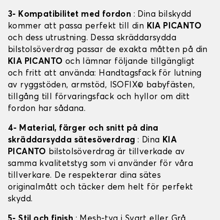
3- Kompatibilitet med fordon
: Dina bilskydd
kommer att passa perfekt till din
KIA PICANTO
och dess utrustning. Dessa skräddarsydda
bilstolsöverdrag passar de exakta måtten på din
KIA PICANTO
och lämnar följande tillgängligt
och fritt att använda: Handtagsfack för lutning
av ryggstöden, armstöd, ISOFIX© babyfästen,
tillgång till förvaringsfack och hyllor om ditt
fordon har sådana.
4- Material, färger och snitt på dina
skräddarsydda sätesöverdrag
: Dina
KIA
PICANTO
bilstolsöverdrag är tillverkade av
samma kvalitetstyg som vi använder för våra
tillverkare. De respekterar dina sätes
originalmått och täcker dem helt för perfekt
skydd.
5- Stil och finish
: Mesh-tyg i Svart eller Grå,