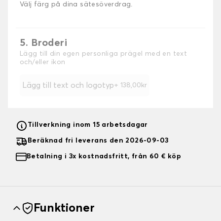
Välj färg på dina sätesöverdrag.
5. Broderi
Lägg till din egen personliga prägel med en text
och/eller ikon
Lägg till text och logotyp
+ 138,00kr
Tillverkning inom 15 arbetsdagar
Beräknad fri leverans den 2026-09-03
Betalning i 3x kostnadsfritt, från 60 € köp
Funktioner