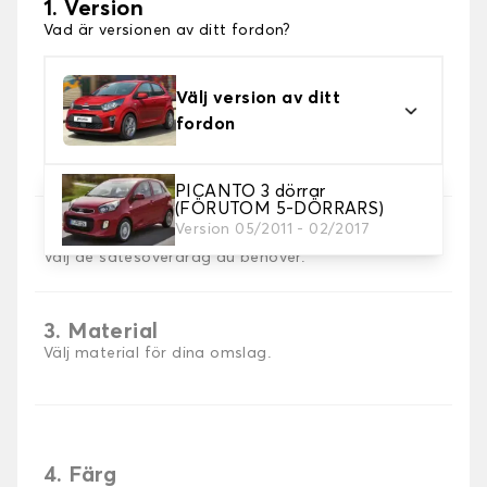
1. Version
Vad är versionen av ditt fordon?
Välj version av ditt
fordon
PICANTO 3 dörrar
(FÖRUTOM 5-DÖRRARS)
Version 05/2011 - 02/2017
2. Val av spel
Välj de sätesöverdrag du behöver.
3. Material
Välj material för dina omslag.
4. Färg