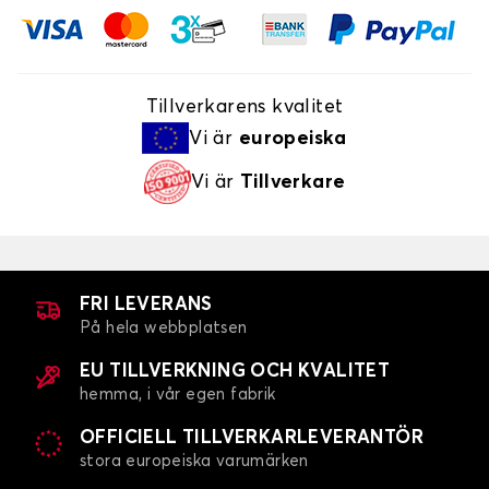
Tillverkarens kvalitet
Vi är
europeiska
Vi är
Tillverkare
FRI LEVERANS
På hela webbplatsen
EU TILLVERKNING OCH KVALITET
hemma, i vår egen fabrik
OFFICIELL TILLVERKARLEVERANTÖR
stora europeiska varumärken