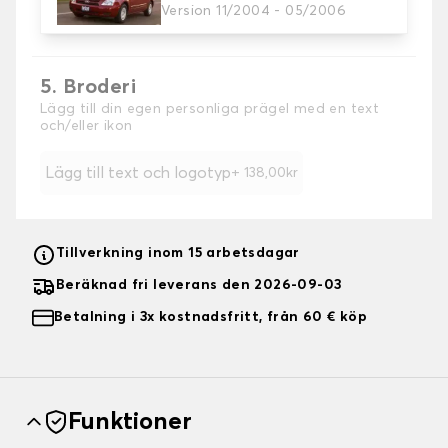
Välj färg på dina sätesöverdrag.
Version 11/2004 - 05/2006
5. Broderi
Lägg till din egen personliga prägel med en text
och/eller ikon
Lägg till text och logotyp
+ 138,00kr
Tillverkning inom 15 arbetsdagar
Beräknad fri leverans den 2026-09-03
Betalning i 3x kostnadsfritt, från 60 € köp
Funktioner