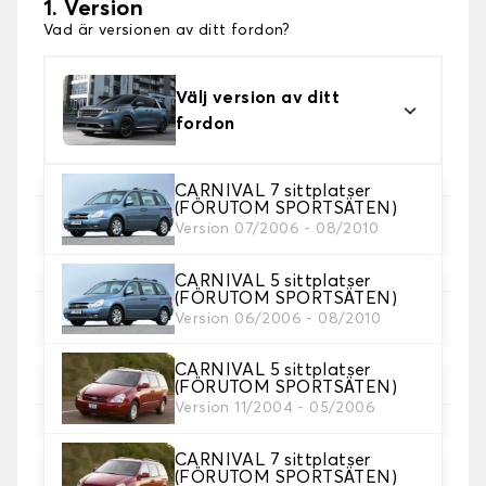
1. Version
Vad är versionen av ditt fordon?
Välj version av ditt
fordon
CARNIVAL 7 sittplatser
(FÖRUTOM SPORTSÄTEN)
Version 07/2006 - 08/2010
2. Val av spel
Välj de sätesöverdrag du behöver.
CARNIVAL 5 sittplatser
(FÖRUTOM SPORTSÄTEN)
Version 06/2006 - 08/2010
3. Material
Välj material för dina omslag.
CARNIVAL 5 sittplatser
(FÖRUTOM SPORTSÄTEN)
Version 11/2004 - 05/2006
CARNIVAL 7 sittplatser
4. Färg
(FÖRUTOM SPORTSÄTEN)