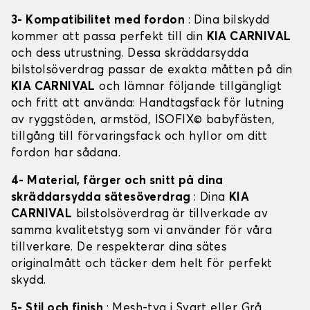
3- Kompatibilitet med fordon
: Dina bilskydd
kommer att passa perfekt till din
KIA CARNIVAL
och dess utrustning. Dessa skräddarsydda
bilstolsöverdrag passar de exakta måtten på din
KIA CARNIVAL
och lämnar följande tillgängligt
och fritt att använda: Handtagsfack för lutning
av ryggstöden, armstöd, ISOFIX© babyfästen,
tillgång till förvaringsfack och hyllor om ditt
fordon har sådana.
4- Material, färger och snitt på dina
skräddarsydda sätesöverdrag
: Dina
KIA
CARNIVAL
bilstolsöverdrag är tillverkade av
samma kvalitetstyg som vi använder för våra
tillverkare. De respekterar dina sätes
originalmått och täcker dem helt för perfekt
skydd.
5- Stil och finish
: Mesh-tyg i Svart eller Grå,