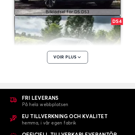
Bilklädsel för DS DS3
DS4
VOIR PLUS
Bilklädsel för DS DS4
DS7
FRI LEVERANS
På hela webbplatsen
EU TILLVERKNING OCH KVALITET
hemma, i vår egen fabrik