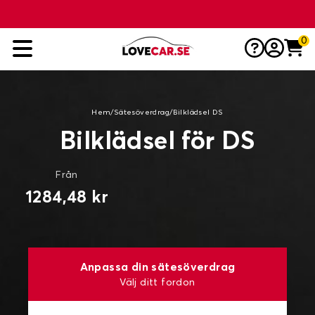
0
Hem
/
Sätesöverdrag
/
Bilklädsel DS
Bilklädsel för DS
Från
1284,48 kr
Anpassa din sätesöverdrag
Välj ditt fordon