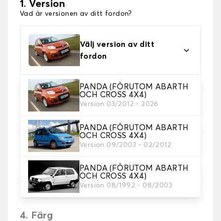
1. Version
Vad är versionen av ditt fordon?
Välj version av ditt
fordon
PANDA (FÖRUTOM ABARTH
OCH CROSS 4X4)
Version 03/2012 - 2026
2. Val av spel
Välj de sätesöverdrag du behöver.
PANDA (FÖRUTOM ABARTH
OCH CROSS 4X4)
Version 09/2003 - 02/2012
3. Material
Välj material för dina omslag.
PANDA (FÖRUTOM ABARTH
OCH CROSS 4X4)
Version 08/1992 - 08/2003
4. Färg