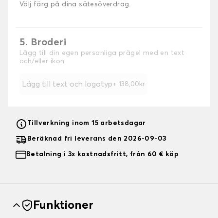
Välj färg på dina sätesöverdrag.
5. Broderi
Lägg till din egen personliga prägel med en text
och/eller ikon
Lägg till text och logotyp
+ 138,00kr
Tillverkning inom 15 arbetsdagar
Beräknad fri leverans den 2026-09-03
Betalning i 3x kostnadsfritt, från 60 € köp
Funktioner