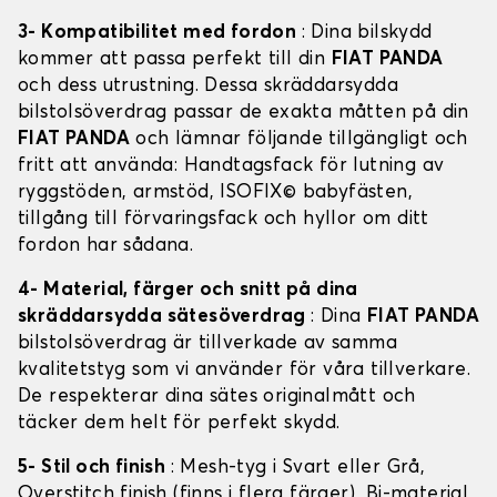
3- Kompatibilitet med fordon
: Dina bilskydd
kommer att passa perfekt till din
FIAT PANDA
och dess utrustning. Dessa skräddarsydda
bilstolsöverdrag passar de exakta måtten på din
FIAT PANDA
och lämnar följande tillgängligt och
fritt att använda: Handtagsfack för lutning av
ryggstöden, armstöd, ISOFIX© babyfästen,
tillgång till förvaringsfack och hyllor om ditt
fordon har sådana.
4- Material, färger och snitt på dina
skräddarsydda sätesöverdrag
: Dina
FIAT PANDA
bilstolsöverdrag är tillverkade av samma
kvalitetstyg som vi använder för våra tillverkare.
De respekterar dina sätes originalmått och
täcker dem helt för perfekt skydd.
5- Stil och finish
: Mesh-tyg i Svart eller Grå,
Overstitch finish (finns i flera färger), Bi-material