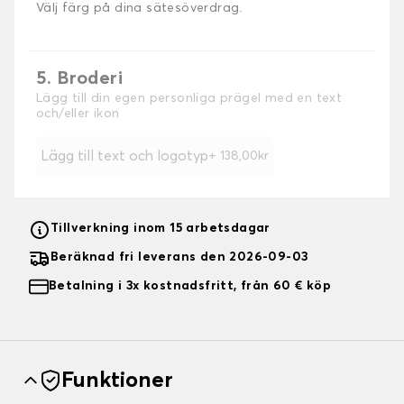
Välj färg på dina sätesöverdrag.
5. Broderi
Lägg till din egen personliga prägel med en text
och/eller ikon
Lägg till text och logotyp
+ 138,00kr
Tillverkning inom 15 arbetsdagar
Beräknad fri leverans den 2026-09-03
Betalning i 3x kostnadsfritt, från 60 € köp
Funktioner