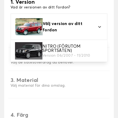
1. Version
Vad är versionen av ditt fordon?
Välj version av ditt
fordon
NITRO (FÖRUTOM
SPORTSÄTEN)
Version 06/2007 - 11/2010
2. Val av spel
Välj de sätesöverdrag du behöver.
3. Material
Välj material för dina omslag.
4. Färg