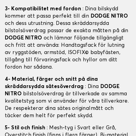
3- Kompatibilitet med fordon
: Dina bilskydd
kommer att passa perfekt till din
DODGE NITRO
och dess utrustning. Dessa skräddarsydda
bilstolsöverdrag passar de exakta måtten på din
DODGE NITRO
och lämnar följande tillgängligt
och fritt att använda: Handtagsfack för lutning
av ryggstöden, armstöd, ISOFIX© babyfästen,
tillgång till förvaringsfack och hyllor om ditt
fordon har sådana.
4- Material, färger och snitt på dina
skräddarsydda sätesöverdrag
: Dina
DODGE
NITRO
bilstolsöverdrag är tillverkade av samma
kvalitetstyg som vi använder för våra tillverkare.
De respekterar dina sätes originalmått och
täcker dem helt för perfekt skydd.
5- Stil och finish
: Mesh-tyg i Svart eller Grå,
Overstitch finish (finns i flera färger), Bi-material