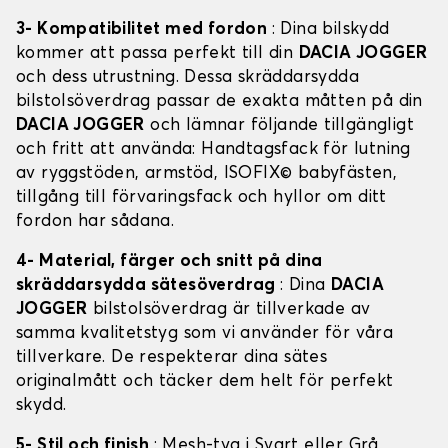
3- Kompatibilitet med fordon
: Dina bilskydd
kommer att passa perfekt till din
DACIA JOGGER
och dess utrustning. Dessa skräddarsydda
bilstolsöverdrag passar de exakta måtten på din
DACIA JOGGER
och lämnar följande tillgängligt
och fritt att använda: Handtagsfack för lutning
av ryggstöden, armstöd, ISOFIX© babyfästen,
tillgång till förvaringsfack och hyllor om ditt
fordon har sådana.
4- Material, färger och snitt på dina
skräddarsydda sätesöverdrag
: Dina
DACIA
JOGGER
bilstolsöverdrag är tillverkade av
samma kvalitetstyg som vi använder för våra
tillverkare. De respekterar dina sätes
originalmått och täcker dem helt för perfekt
skydd.
5- Stil och finish
: Mesh-tyg i Svart eller Grå,