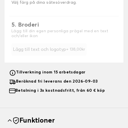
Välj färg på dina sätesöverdrag.
5. Broderi
Lägg till din egen personliga prägel med en text
och/eller ikon
Lägg till text och logotyp
+ 138,00kr
Tillverkning inom 15 arbetsdagar
Beräknad fri leverans den 2026-09-03
Betalning i 3x kostnadsfritt, från 60 € köp
Funktioner