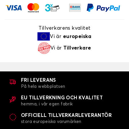
Tillverkarens kvalitet
Vi är
europeiska
Vi är
Tillverkare
FRI LEVERANS
På hela webbplatsen
EU TILLVERKNING OCH KVALITET
hemma, i vår egen fabrik
OFFICIELL TILLVERKARLEVERANTÖR
stora europeiska varumärken