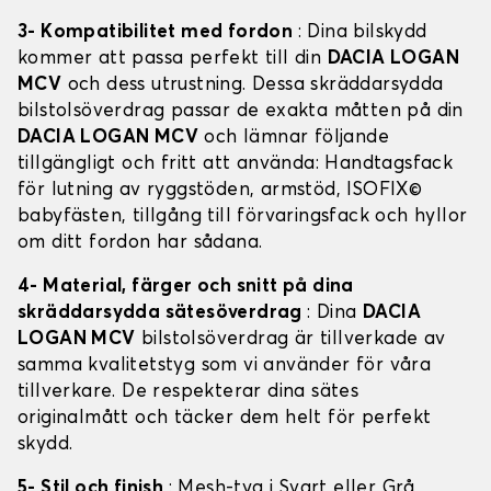
3- Kompatibilitet med fordon
: Dina bilskydd
kommer att passa perfekt till din
DACIA LOGAN
MCV
och dess utrustning. Dessa skräddarsydda
bilstolsöverdrag passar de exakta måtten på din
DACIA LOGAN MCV
och lämnar följande
tillgängligt och fritt att använda: Handtagsfack
för lutning av ryggstöden, armstöd, ISOFIX©
babyfästen, tillgång till förvaringsfack och hyllor
om ditt fordon har sådana.
4- Material, färger och snitt på dina
skräddarsydda sätesöverdrag
: Dina
DACIA
LOGAN MCV
bilstolsöverdrag är tillverkade av
samma kvalitetstyg som vi använder för våra
tillverkare. De respekterar dina sätes
originalmått och täcker dem helt för perfekt
skydd.
5- Stil och finish
: Mesh-tyg i Svart eller Grå,