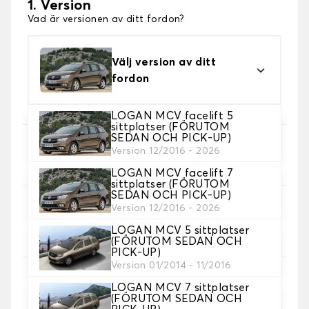
1. Version
Vad är versionen av ditt fordon?
Välj version av ditt
fordon
LOGAN MCV facelift 5
sittplatser (FÖRUTOM
SEDAN OCH PICK-UP)
2. Val av spel
Version 12/2016 - 2026
Välj de sätesöverdrag du behöver.
LOGAN MCV facelift 7
sittplatser (FÖRUTOM
SEDAN OCH PICK-UP)
3. Material
Version 12/2016 - 2026
Välj material för dina omslag.
LOGAN MCV 5 sittplatser
(FÖRUTOM SEDAN OCH
PICK-UP)
Version 01/2014 - 11/2016
LOGAN MCV 7 sittplatser
(FÖRUTOM SEDAN OCH
4. Färg