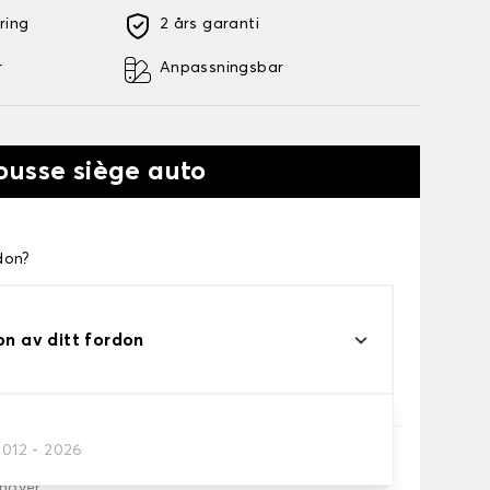
ring
2 års garanti
r
Anpassningsbar
ousse siège auto
don?
on av ditt fordon
2012 - 2026
höver.