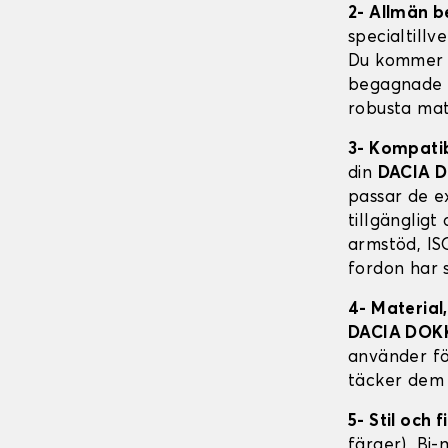
2- Allmän b
specialtillv
Du kommer a
begagnade fo
robusta mat
3- Kompati
din
DACIA 
passar de e
tillgängligt
armstöd, ISO
fordon har 
4- Material
DACIA DOK
använder fö
täcker dem 
5- Stil och f
färger), Bi