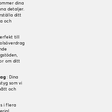
 kommer dina
na detaljer.
ställa ditt
ga och
rfekt till
tolsöverdrag
nde
ggstöden,
or om ditt
drag
: Dina
styg som vi
mått och
s i flera
erial