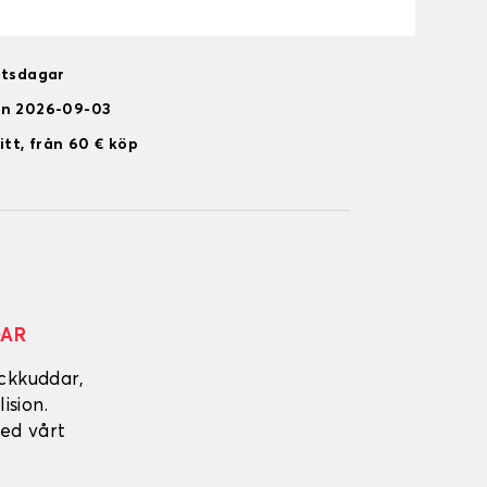
etsdagar
en 2026-09-03
itt, från 60 € köp
DAR
ckkuddar,
ision.
ed vårt