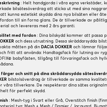
eskrivning
: Helt handgjorda i våra egna verkstäder,
erkade bilsätesöverdrag att sticka ut med sina noggran
tt kunna estetiskt skydda dina nya bilsäten eller åter
rdon till sin forna glans. De är tillverkade av pålitli
erial och levereras med 2 års garanti.
bilitet med fordon
: Dina bilskydd kommer att passa pe
DOKKER
och dess utrustning. Dessa skräddarsydda bils
xakta måtten på din
DACIA DOKKER
och lämnar följa
 och fritt att använda: Handtagsfack för lutning av ry
FIX© babyfästen, tillgång till förvaringsfack och hyll
sådana.
, färger och snitt på dina skräddarsydda sätesöver
KER
bilstolsöverdrag är tillverkade av samma kvalitet
r våra tillverkare. De respekterar dina sätes original
helt för perfekt skydd.
inish
: Mesh-tyg i Svart eller Grå, Overstitch finish (finn
-material tyg: Mesh + Mesh / Damier / Jacquard, Bi-mat