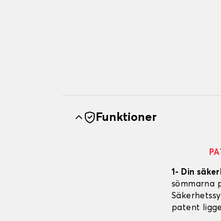
Funktioner
PA
1- Din säker
sömmarna på
Säkerhetssy
patent ligg