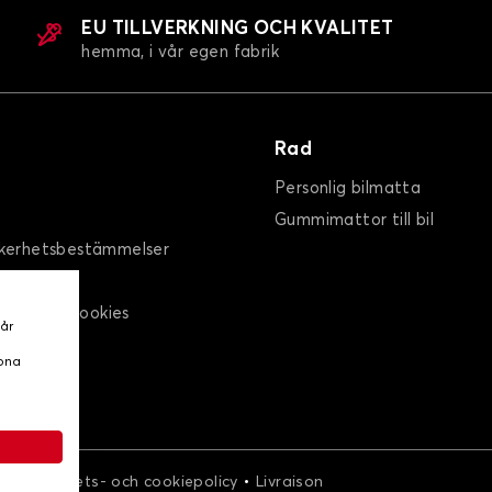
EU TILLVERKNING OCH KVALITET
hemma, i vår egen fabrik
Rad
Personlig bilmatta
Gummimattor till bil
kerhetsbestämmelser
spolicy / Cookies
vår
oss
ppna
•
•
r
Integritets- och cookiepolicy
Livraison