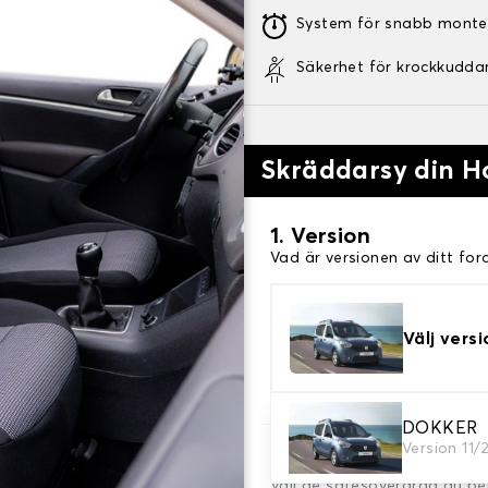
System för snabb monte
Säkerhet för krockkudda
Skräddarsy din H
1. Version
Vad är versionen av ditt for
Välj versi
DOKKER
Version 11/
2. Val av spel
Välj de sätesöverdrag du be