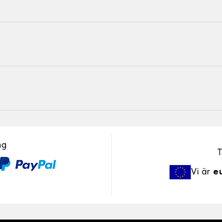
ng
T
Vi är
e