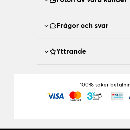
Foton av våra kunder
Frågor och svar
Yttrande
100% säker betalni