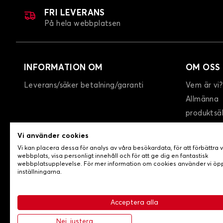
FRI LEVERANS
På hela webbplatsen
INFORMATION OM
OM OSS
Leverans/säker betalning/garanti
Vem är vi?
Allmänna
produktsä
GTC
Vi använder cookies
Integritet
Vi kan placera dessa för analys av våra besökardata, för att förbättra 
Kontakta 
webbplats, visa personligt innehåll och för att ge dig en fantastisk
webbplatsupplevelse. För mer information om cookies använder vi ö
inställningarna.
Acceptera alla
-
© Copyright 2026 Lovecar
Allmänna försäljningsvillko
Nej, justera