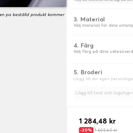
ken pa beställd produkt kommer
3. Material
Välj material för dina omsla
4. Färg
Välj färg på dina sätesöver
5. Broderi
Lägg till din egen personlig
Lägg till text och logotyp
1 284,48 kr
-20%
1 605,60 kr