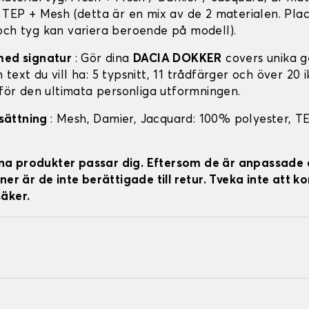
: TEP + Mesh (detta är en mix av de 2 materialen. Pla
och tyg kan variera beroende på modell).
med signatur
: Gör dina
DACIA DOKKER
covers unika 
text du vill ha: 5 typsnitt, 11 trådfärger och över 20 i
 för den ultimata personliga utformningen.
sättning
: Mesh, Damier, Jacquard: 100% polyester, T
 dina produkter passar dig. Eftersom de är anpassade 
ner är de inte berättigade till retur. Tveka inte att k
äker.