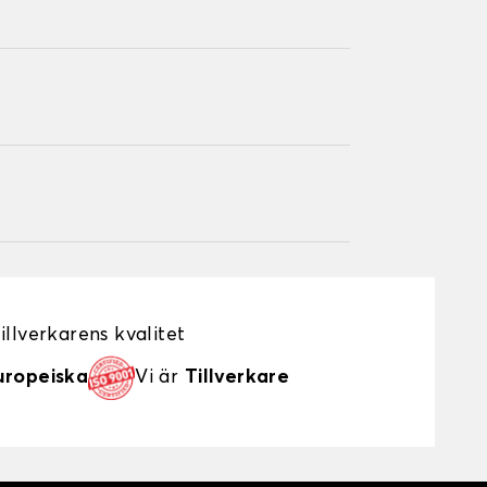
illverkarens kvalitet
uropeiska
Vi är
Tillverkare