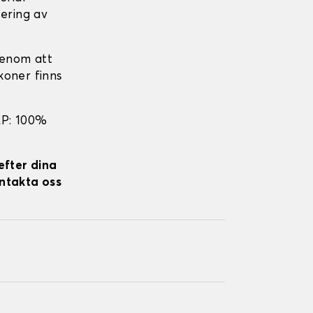
cering av
genom att
koner finns
EP: 100%
efter dina
ontakta oss