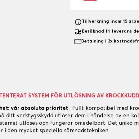
Tillverkning inom 15 arb
Beräknad fri leverans d
Betalning i 3x kostnadsfr
TENTERAT SYSTEM FÖR UTLÖSNING AV KROCKKUD
het: vår absoluta prioritet
: Fullt kompatibel med kro
 ditt verktygsskydd utlöser dem i händelse av en koll
stemet utlöses och fungerar omedelbart. Det unika m
er i den mycket speciella sömnadstekniken.