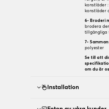
konstläder 
konstläder 
6- Broderi 
brodera den 
tillgängliga
7- Samman
polyester
Se till att
specifikatio
om du är os
Installation