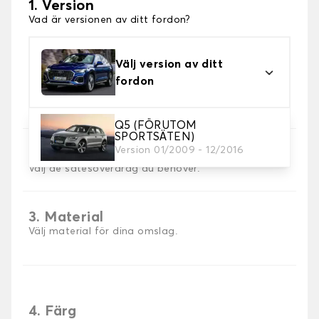
1. Version
Vad är versionen av ditt fordon?
Välj version av ditt
fordon
Q5 (FÖRUTOM
SPORTSÄTEN)
Version 01/2009 - 12/2016
2. Val av spel
Välj de sätesöverdrag du behöver.
3. Material
Välj material för dina omslag.
4. Färg