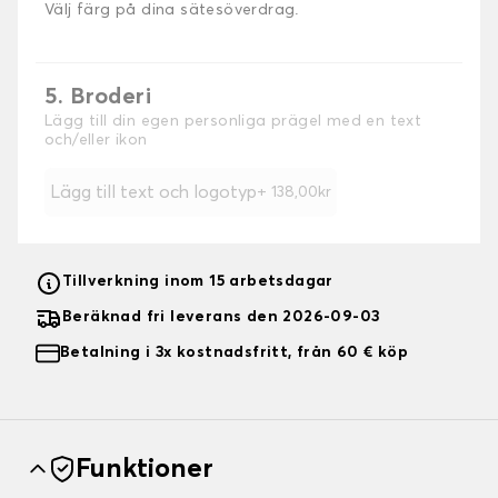
Välj färg på dina sätesöverdrag.
5. Broderi
Lägg till din egen personliga prägel med en text
och/eller ikon
Lägg till text och logotyp
+ 138,00kr
Tillverkning inom 15 arbetsdagar
Beräknad fri leverans den 2026-09-03
Betalning i 3x kostnadsfritt, från 60 € köp
Funktioner