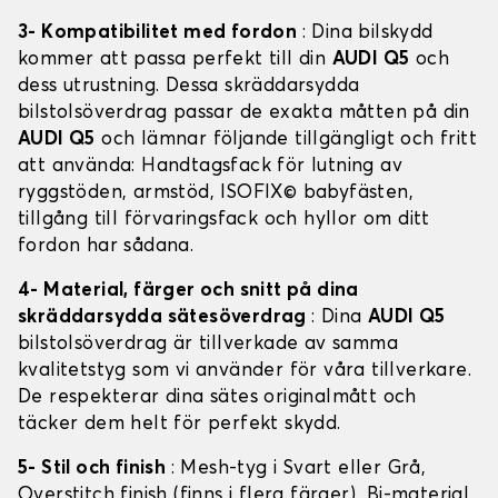
3- Kompatibilitet med fordon
: Dina bilskydd
kommer att passa perfekt till din
AUDI Q5
och
dess utrustning. Dessa skräddarsydda
bilstolsöverdrag passar de exakta måtten på din
AUDI Q5
och lämnar följande tillgängligt och fritt
att använda: Handtagsfack för lutning av
ryggstöden, armstöd, ISOFIX© babyfästen,
tillgång till förvaringsfack och hyllor om ditt
fordon har sådana.
4- Material, färger och snitt på dina
skräddarsydda sätesöverdrag
: Dina
AUDI Q5
bilstolsöverdrag är tillverkade av samma
kvalitetstyg som vi använder för våra tillverkare.
De respekterar dina sätes originalmått och
täcker dem helt för perfekt skydd.
5- Stil och finish
: Mesh-tyg i Svart eller Grå,
Overstitch finish (finns i flera färger), Bi-material