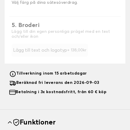
Välj färg på dina sätesöverdrag.
5. Broderi
Lägg till din egen personliga prägel med en text
och/eller ikon
Lägg till text och logotyp
+ 138,00kr
Tillverkning inom 15 arbetsdagar
Beräknad fri leverans den 2026-09-03
Betalning i 3x kostnadsfritt, från 60 € köp
Funktioner