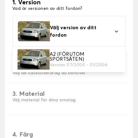
1. Version
Vad är versionen av ditt fordon?
Välj version av ditt
fordon
A2 (FÖRUTOM
SPORTSÄTEN)
Version 07/2000 - 01/2006
2. Val av spel
Välj de sätesöverdrag du behöver.
3. Material
Välj material för dina omslag.
4. Färg