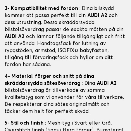
3- Kompatibilitet med fordon
: Dina bilskydd
kommer att passa perfekt till din
AUDI A2
och
dess utrustning. Dessa skräddarsydda
bilstolsöverdrag passar de exakta måtten på din
AUDI A2
och lämnar följande tillgängligt och fritt
att använda: Handtagsfack för lutning av
ryggstöden, armstöd, ISOFIX© babyfästen,
tillgång till förvaringsfack och hyllor om ditt
fordon har sådana.
4- Material, färger och snitt på dina
skräddarsydda sätesöverdrag
: Dina
AUDI A2
bilstolsöverdrag är tillverkade av samma
kvalitetstyg som vi använder för våra tillverkare.
De respekterar dina sätes originalmått och
täcker dem helt för perfekt skydd.
5- Stil och finish
: Mesh-tyg i Svart eller Grå,
Overstitch finish (finns i flera färger), Bi-material