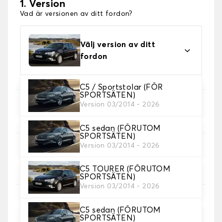
1. Version
Vad är versionen av ditt fordon?
Välj version av ditt
fordon
C5 / Sportstolar (FÖR
SPORTSÄTEN)
Version 03/2014 - 2026
2. Val av spel
Välj de sätesöverdrag du behöver.
C5 sedan (FÖRUTOM
SPORTSÄTEN)
Version 03/2014 - 2026
3. Material
Välj material för dina omslag.
C5 TOURER (FÖRUTOM
SPORTSÄTEN)
Version 03/2014 - 2026
C5 sedan (FÖRUTOM
4. Färg
SPORTSÄTEN)