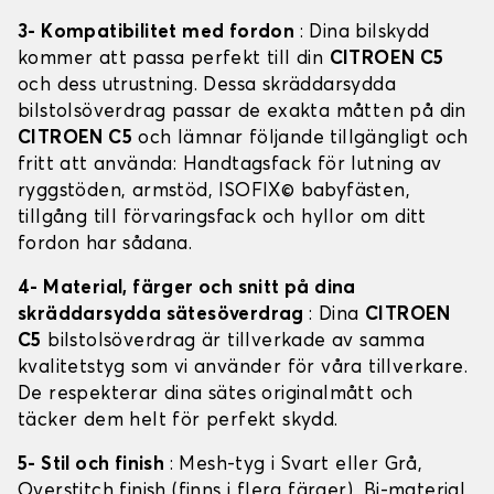
3- Kompatibilitet med fordon
: Dina bilskydd
kommer att passa perfekt till din
CITROEN C5
och dess utrustning. Dessa skräddarsydda
bilstolsöverdrag passar de exakta måtten på din
CITROEN C5
och lämnar följande tillgängligt och
fritt att använda: Handtagsfack för lutning av
ryggstöden, armstöd, ISOFIX© babyfästen,
tillgång till förvaringsfack och hyllor om ditt
fordon har sådana.
4- Material, färger och snitt på dina
skräddarsydda sätesöverdrag
: Dina
CITROEN
C5
bilstolsöverdrag är tillverkade av samma
kvalitetstyg som vi använder för våra tillverkare.
De respekterar dina sätes originalmått och
täcker dem helt för perfekt skydd.
5- Stil och finish
: Mesh-tyg i Svart eller Grå,
Overstitch finish (finns i flera färger), Bi-material