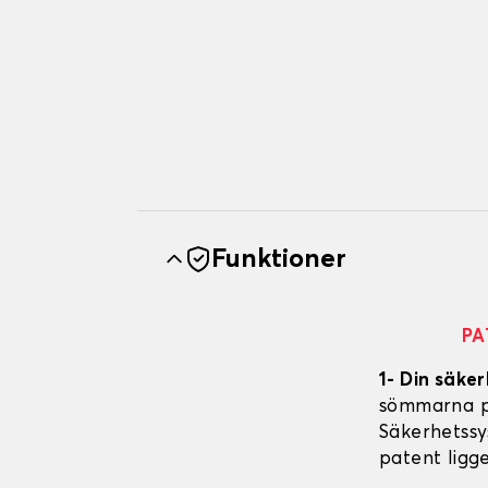
Funktioner
PA
1- Din säker
sömmarna på
Säkerhetssy
patent ligg