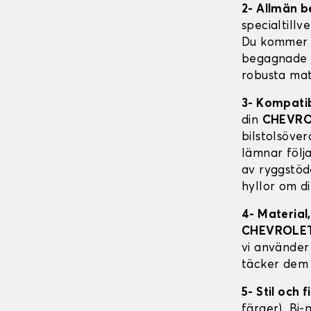
2- Allmän b
specialtillv
Du kommer a
begagnade fo
robusta mat
3- Kompati
din
CHEVRO
bilstolsöve
lämnar följa
av ryggstöd
hyllor om d
4- Material
CHEVROLE
vi använder 
täcker dem 
5- Stil och f
färger), Bi