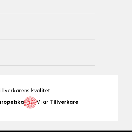
illverkarens kvalitet
uropeiska
Vi är
Tillverkare