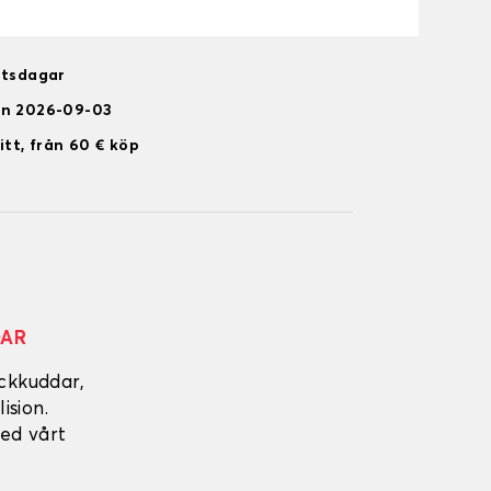
etsdagar
en 2026-09-03
itt, från 60 € köp
DAR
ckkuddar,
ision.
ed vårt