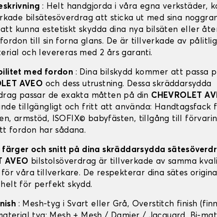
eskrivning
: Helt handgjorda i våra egna verkstäder,
erkade bilsätesöverdrag att sticka ut med sina noggran
tt kunna estetiskt skydda dina nya bilsäten eller åter
rdon till sin forna glans. De är tillverkade av pålitli
erial och levereras med 2 års garanti.
bilitet med fordon
: Dina bilskydd kommer att passa pe
LET AVEO
och dess utrustning. Dessa skräddarsydda
rdrag passar de exakta måtten på din
CHEVROLET A
nde tillgängligt och fritt att använda: Handtagsfack f
en, armstöd, ISOFIX© babyfästen, tillgång till förvari
itt fordon har sådana.
, färger och snitt på dina skräddarsydda sätesöver
T AVEO
bilstolsöverdrag är tillverkade av samma kval
för våra tillverkare. De respekterar dina sätes origin
helt för perfekt skydd.
inish
: Mesh-tyg i Svart eller Grå, Overstitch finish (finn
-material tyg: Mesh + Mesh / Damier / Jacquard, Bi-mat