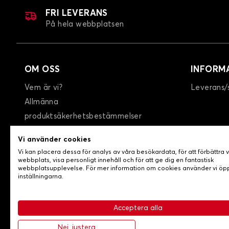
FRI LEVERANS
På hela webbplatsen
OM OSS
INFORM
Vem är vi?
Leverans/
Allmänna
produktsäkerhetsbestämmelser
GTC
Vi använder cookies
Integritetspolicy / Cookies
Vi kan placera dessa för analys av våra besökardata, för att förbättra 
Kontakta oss
webbplats, visa personligt innehåll och för att ge dig en fantastisk
webbplatsupplevelse. För mer information om cookies använder vi ö
inställningarna.
Acceptera alla
-
© Copyright 2026 Lovecar
Allmänna försäljningsvillko
Nej, justera