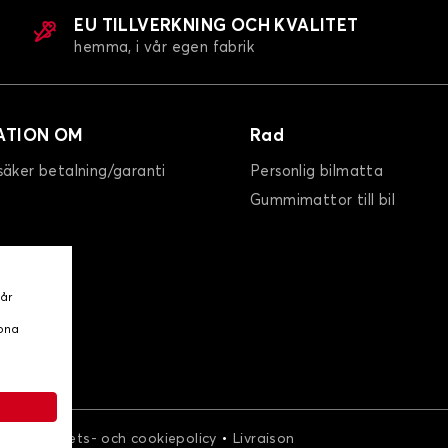
EU TILLVERKNING OCH KVALITET
hemma, i vår egen fabrik
ATION OM
Rad
säker betalning/garanti
Personlig bilmatta
Gummimattor till bil
vår
ppna
•
•
r
Integritets- och cookiepolicy
Livraison