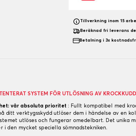
Tillverkning inom 15 arb
Beräknad fri leverans d
Betalning i 3x kostnadsfr
TENTERAT SYSTEM FÖR UTLÖSNING AV KROCKKUD
het: vår absoluta prioritet
: Fullt kompatibel med kro
 ditt verktygsskydd utlöser dem i händelse av en koll
stemet utlöses och fungerar omedelbart. Det unika m
er i den mycket speciella sömnadstekniken.