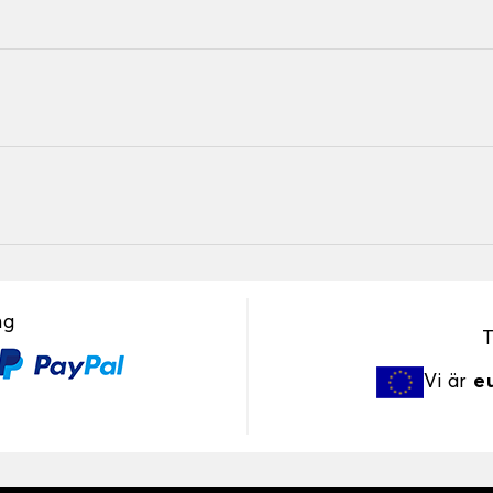
ng
T
Vi är
e