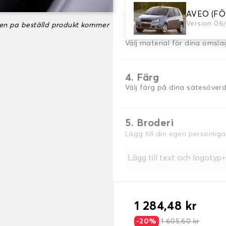
AVEO (F
Version 06
ken pa beställd produkt kommer
3. Material
Välj material för dina omsla
4. Färg
Välj färg på dina sätesöver
5. Broderi
Lägg till din egen personlig
Lägg till text och logotyp
1 284,48 kr
-20%
1 605,60 kr