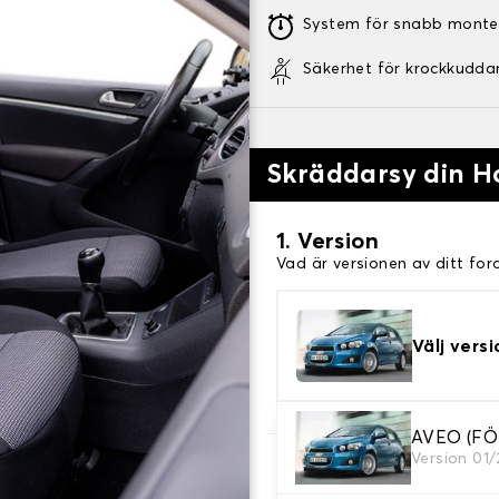
System för snabb monte
Säkerhet för krockkudda
Skräddarsy din H
1. Version
Vad är versionen av ditt for
Välj versi
AVEO (F
Version 01
2. Val av spel
Välj de sätesöverdrag du be