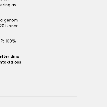
cering av
ka genom
 20 ikoner
EP: 100%
efter dina
ontakta oss