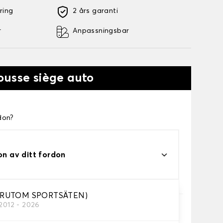
ring
2 års garanti
r
Anpassningsbar
ousse siège auto
don?
on av ditt fordon
ÖRUTOM SPORTSÄTEN)
/2012 - 2026
höver.