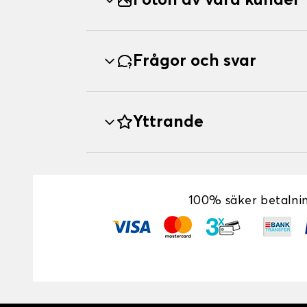
Foton av våra kunder
Frågor och svar
Yttrande
100% säker betalni