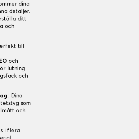
 kommer dina
na detaljer.
ställa ditt
ga och
rfekt till
VEO
och
ör lutning
ngsfack och
drag
: Dina
itetstyg som
almått och
s i flera
erial