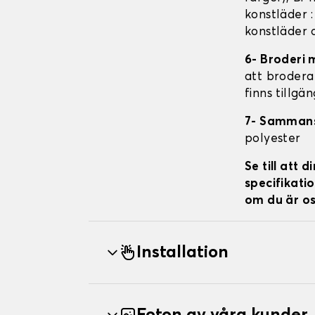
konstläder 
konstläder 
6- Broderi 
att brodera 
finns tillgä
7- Samman
polyester
Se till att
specifikatio
om du är os
Installation