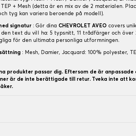
: TEP + Mesh (detta är en mix av de 2 materialen. Pla
och tyg kan variera beroende på modell).
med signatur
: Gör dina
CHEVROLET AVEO
covers uni
den text du vill ha: 5 typsnitt, 11 trådfärger och över
ngliga för den ultimata personliga utformningen.
sättning
: Mesh, Damier, Jacquard: 100% polyester, T
 dina produkter passar dig. Eftersom de är anpassade 
ner är de inte berättigade till retur. Tveka inte att k
äker.