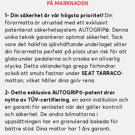
PÅ MARKNADEN
1- Din säkerhet är vår högsta prioritet!
Din
förarmatta är utrustad med ett exklusivt
patenterat säkerhetssystem: AUTOGRIP©. Denna
unika teknik garanterar optimal säkerhet. Tack
vare det halkfria självhäftande underlaget sitter
din förarmatta perfekt på plats utan risk för att
glida under pedalerna och orsaka en allvarlig
olycka. Detta oklanderliga grepp förhindrar
också att smuts fastnar under
SEAT TARRACO
-
mattan, vilket håller dina golv rena.
2- Detta exklusiva AUTOGRIP©-patent drar
nytta av TÜV-certifiering
, en sann institution och
en garanti för seriösitet när det gäller kontroll
och säkerhet. De andra bilmattorna i
uppsättningen har en granulerad baksida för
bättre stöd. Dina mattor har 1 års garanti..