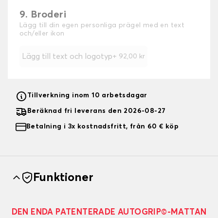
9. Broderi
Lägg till din egen personliga prägel med en text
och/eller ikon
Lägg till text och logotyp
+
92,00 kr
Tillverkning inom 10 arbetsdagar
Beräknad fri leverans den 2026-08-27
Betalning i 3x kostnadsfritt, från 60 € köp
Funktioner
DEN ENDA PATENTERADE AUTOGRIP©-MATTAN