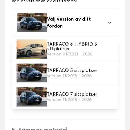
Vad är versionen av ditt fordon?
Välj version av ditt
fordon
TARRACO e-HYBRID 5
2. Material
sittplatser
Välj material för din bilmatta.
Version 01/2021 - 2026
TARRACO 5 sittplatser
3. uppsättning av mattor
Version 11/2018 - 2026
Välj det antal bilmattor du behöver.
TARRACO 7 sittplatser
4. Färger på mattor
Version 11/2018 - 2026
Välj färg på din matta bil.