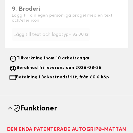
9. Broderi
Lägg till din egen personliga prägel med en text
och/eller ikon
Lägg till text och logotyp
+
92,00 kr
Tillverkning inom 10 arbetsdagar
Beräknad fri leverans den 2026-08-26
Betalning i 3x kostnadsfritt, från 60 € köp
Funktioner
DEN ENDA PATENTERADE AUTOGRIP©-MATTAN