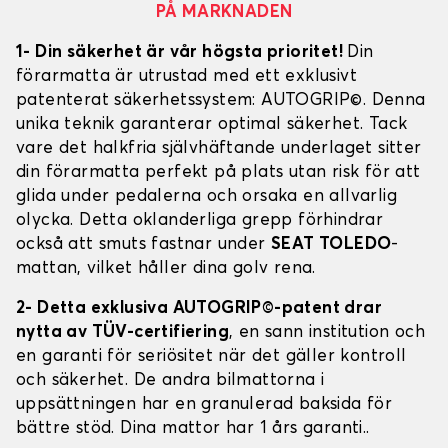
PÅ MARKNADEN
1- Din säkerhet är vår högsta prioritet!
Din
förarmatta är utrustad med ett exklusivt
patenterat säkerhetssystem: AUTOGRIP©. Denna
unika teknik garanterar optimal säkerhet. Tack
vare det halkfria självhäftande underlaget sitter
din förarmatta perfekt på plats utan risk för att
glida under pedalerna och orsaka en allvarlig
olycka. Detta oklanderliga grepp förhindrar
också att smuts fastnar under
SEAT TOLEDO
-
mattan, vilket håller dina golv rena.
2- Detta exklusiva AUTOGRIP©-patent drar
nytta av TÜV-certifiering
, en sann institution och
en garanti för seriösitet när det gäller kontroll
och säkerhet. De andra bilmattorna i
uppsättningen har en granulerad baksida för
bättre stöd. Dina mattor har 1 års garanti..