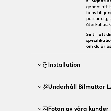
5- Signatur
genom att br
finns tillgä
passar dig, 
återkallas. 
Se till att
specifikatio
om du är os
Installation
Underhåll Bilmatto
Foton av våra kunder