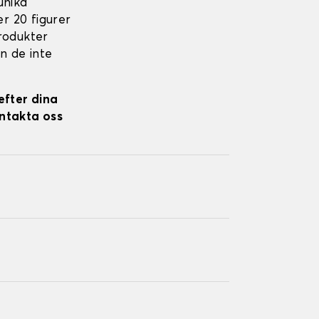
unika
er 20 figurer
produkter
n de inte
efter dina
ontakta oss