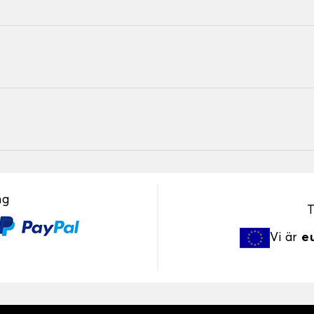
ng
T
Vi är
e