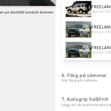
FREELAN
3. uppsättning av m
Version 10
ken pa beställd produkt kommer
Välj det antal bilmattor du 
FREELAN
4. Färger på mattor
Version 09
Välj färg på din matta bil.
FREELAN
Version 04
5. Sömmar material
Välj material för sömmar.
6. Färg på sömmar
Välj färg på sömmar.
7. Autogrip halkfri®
Lägg till vår patenterade h