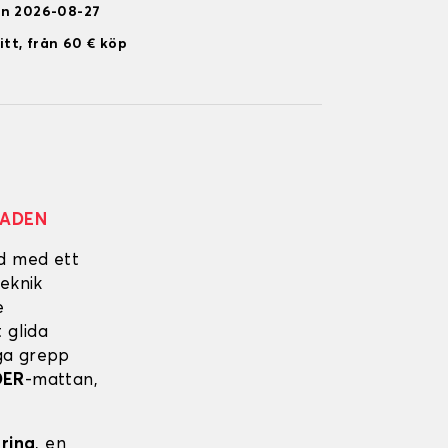
en 2026-08-27
itt, från 60 € köp
NADEN
ad med ett
eknik
e
 glida
iga grepp
DER
-mattan,
ering
, en