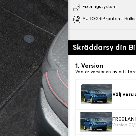
Fixeringssystem
AUTOGRIP-patent: Halk
Skräddarsy din Bi
1. Version
Vad är versionen av ditt for
Välj versi
2. Material
FREELAN
Version 01
Välj material för din bilmatt