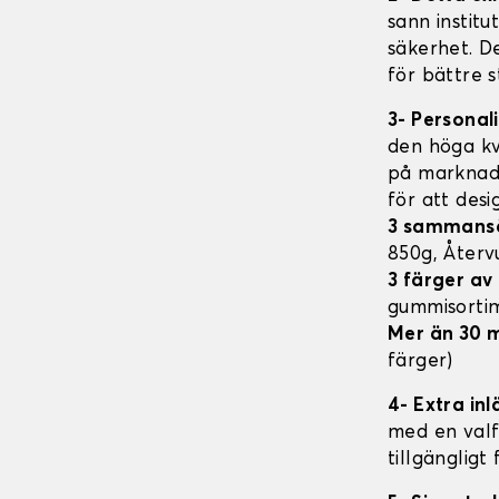
sann institu
säkerhet. D
för bättre s
3- Personal
den höga kv
på marknade
för att des
3 sammans
850g, Åter
3 färger a
gummisorti
Mer än 30 
färger)
4- Extra in
med en valfr
tillgängligt