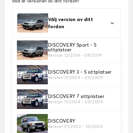
Vad är versionen av ditt fordon?
Välj version av ditt
fordon
DISCOVERY Sport - 5
2. Material
sittplatser
Välj material för din bilmatta.
Version 12/2014 - 09/2019
DISCOVERY 3 - 5 sittplatser
3. uppsättning av mattor
Version 11/2004 - 09/2009
Välj det antal bilmattor du behöver.
DISCOVERY 7 sittplatser
4. Färger på mattor
Version 11/2004 - 09/2009
Välj färg på din matta bil.
DISCOVERY
Version 01/2002 - 10/2004