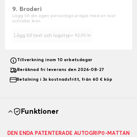
9. Broderi
Lägg till din egen personliga prägel med en text
och/eller ikon
Lägg till text och logotyp
+
92,00 kr
Tillverkning inom 10 arbetsdagar
Beräknad fri leverans den 2026-08-27
Betalning i 3x kostnadsfritt, från 60 € köp
Funktioner
DEN ENDA PATENTERADE AUTOGRIP©-MATTAN