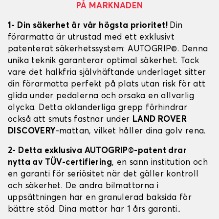
PÅ MARKNADEN
1- Din säkerhet är vår högsta prioritet!
Din
förarmatta är utrustad med ett exklusivt
patenterat säkerhetssystem: AUTOGRIP©. Denna
unika teknik garanterar optimal säkerhet. Tack
vare det halkfria självhäftande underlaget sitter
din förarmatta perfekt på plats utan risk för att
glida under pedalerna och orsaka en allvarlig
olycka. Detta oklanderliga grepp förhindrar
också att smuts fastnar under
LAND ROVER
DISCOVERY
-mattan, vilket håller dina golv rena.
2- Detta exklusiva AUTOGRIP©-patent drar
nytta av TÜV-certifiering
, en sann institution och
en garanti för seriösitet när det gäller kontroll
och säkerhet. De andra bilmattorna i
uppsättningen har en granulerad baksida för
bättre stöd. Dina mattor har 1 års garanti..