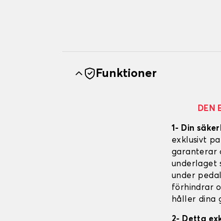
Funktioner
DEN 
1- Din säker
exklusivt p
garanterar 
underlaget s
under pedal
förhindrar 
håller dina 
2- Detta ex