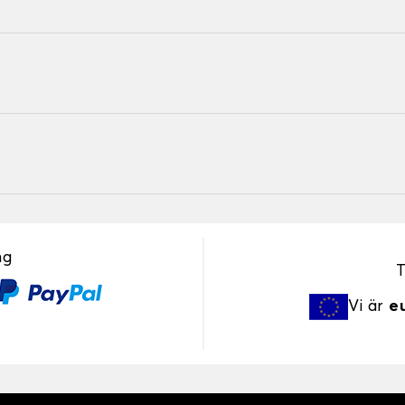
ng
T
Vi är
e