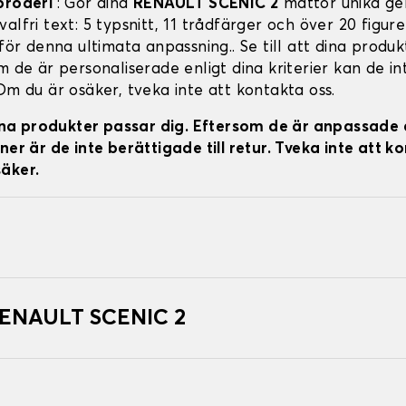
broderi
: Gör dina
RENAULT SCENIC 2
mattor unika ge
alfri text: 5 typsnitt, 11 trådfärger och över 20 figure
 för denna ultimata anpassning.. Se till att dina produ
m de är personaliserade enligt dina kriterier kan de in
Om du är osäker, tveka inte att kontakta oss.
 dina produkter passar dig. Eftersom de är anpassade 
ner är de inte berättigade till retur. Tveka inte att k
äker.
 RENAULT SCENIC 2