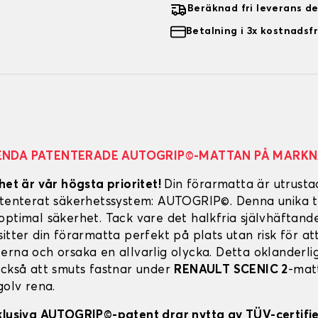
Beräknad fri leverans d
Betalning i 3x kostnadsfr
ENDA PATENTERADE AUTOGRIP©-MATTAN PÅ MARK
het är vår högsta prioritet!
Din förarmatta är utrust
atenterat säkerhetssystem: AUTOGRIP©. Denna unika t
optimal säkerhet. Tack vare det halkfria självhäftand
itter din förarmatta perfekt på plats utan risk för att
erna och orsaka en allvarlig olycka. Detta oklanderl
också att smuts fastnar under
RENAULT SCENIC 2
-matt
golv rena.
klusiva AUTOGRIP©-patent drar nytta av TÜV-certifi