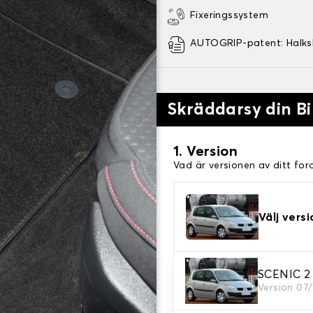
Fixeringssystem
AUTOGRIP-patent: Halk
Skräddarsy din Bi
1. Version
Vad är versionen av ditt for
Välj versi
2. Material
SCENIC 2 -
Version 07
Välj material för din bilmatt