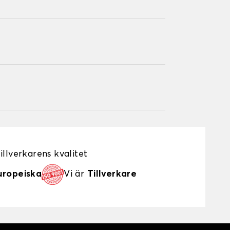
illverkarens kvalitet
uropeiska
Vi är
Tillverkare