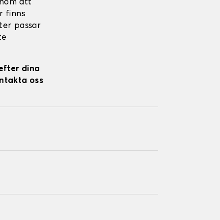
nom att
r finns
kter passar
te
efter dina
ontakta oss