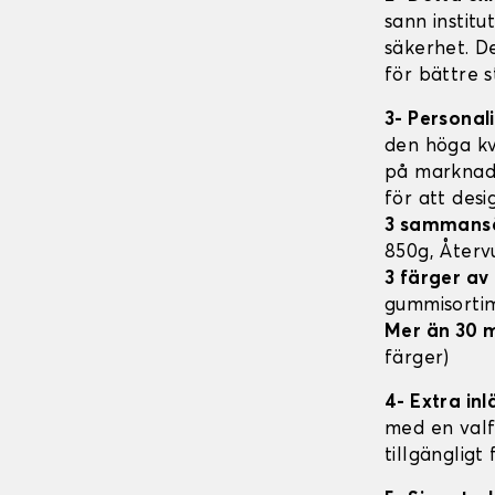
sann institu
säkerhet. D
för bättre s
3- Personal
den höga kv
på marknade
för att des
3 sammans
850g, Åter
3 färger a
gummisorti
Mer än 30 
färger)
4- Extra in
med en valfr
tillgängligt