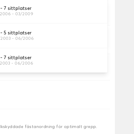
 7 sittplatser
attor
/2006 - 03/2009
behöver.
 5 sittplatser
/2003 - 06/2006
 7 sittplatser
/2003 - 06/2006
alkskyddade fästanordning för optimalt grepp.