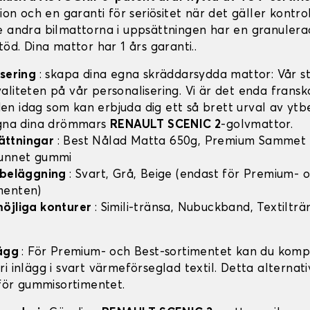
tion och en garanti för seriösitet när det gäller kontro
e andra bilmattorna i uppsättningen har en granulera
töd. Dina mattor har 1 års garanti..
isering
: skapa dina egna skräddarsydda mattor: Vår sty
aliteten på vår personalisering. Vi är det enda frans
n idag som kan erbjuda dig ett så brett urval av ytb
igna dina drömmars
RENAULT SCENIC 2
-golvmattor.
ättningar
: Best Nålad Matta 650g, Premium Sammet
vunnet gummi
v beläggning
: Svart, Grå, Beige (endast för Premium- 
menten)
möjliga konturer
: Simili-tränsa, Nubuckband, Textilträ
lägg
: För Premium- och Best-sortimentet kan du komp
i inlägg i svart värmeförseglad textil. Detta alternati
 för gummisortimentet.