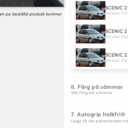
SCENIC 2 -
3. uppsättning av m
Version 07
ken pa beställd produkt kommer
Välj det antal bilmattor du 
SCENIC 2 -
4. Färger på mattor
Version 06
Välj färg på din matta bil.
SCENIC 2 -
Version 03
5. Sömmar material
Välj material för sömmar.
6. Färg på sömmar
Välj färg på sömmar.
7. Autogrip halkfri®
Lägg till vår patenterade h