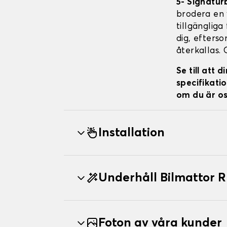
5- Signatur
brodera en v
tillgängliga
dig, efterso
återkallas. 
Se till att
specifikatio
om du är os
Installation
Underhåll Bilmattor
Foton av våra kunder