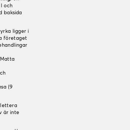
ll och
d baksida
rka ligger i
ka företaget
ehandlingar
 Matta
och
nsa (9
lettera
v är inte