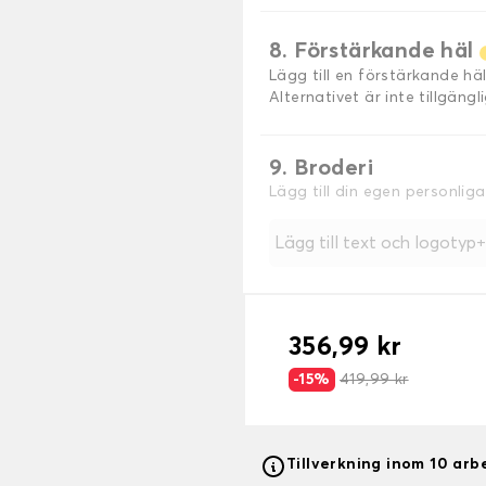
8. Förstärkande häl
Lägg till en förstärkande h
Alternativet är inte tillgäng
9. Broderi
Lägg till din egen personlig
Lägg till text och logotyp
356,99 kr
-15%
419,99 kr
Tillverkning inom 10 ar