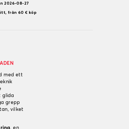
en 2026-08-27
itt, från 60 € köp
NADEN
ad med ett
eknik
e
 glida
iga grepp
an, vilket
ering
, en