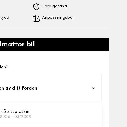
1 års garanti
skydd
Anpassningsbar
lmattor bil
don?
on av ditt fordon
 5 sittplatser
/2006 - 03/2009
a.